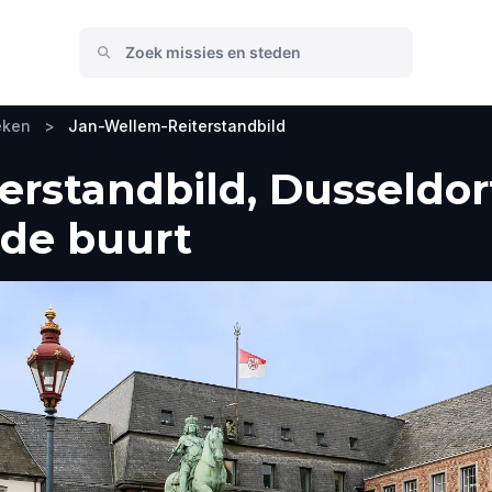
eken
>
Jan-Wellem-Reiterstandbild
rstandbild, Dusseldor
 de buurt