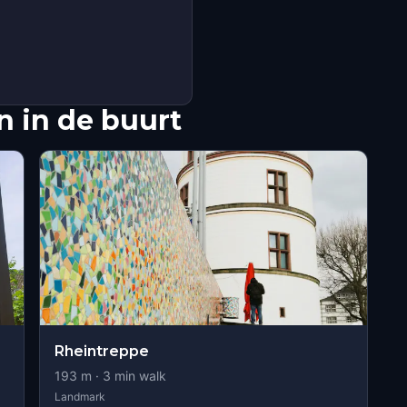
 in de buurt
Rheintreppe
193
m ·
3
min walk
Landmark