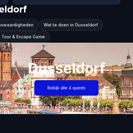
eldorf
enswaardigheden
Wat te doen in Dusseldorf
g Tour & Escape Game
Dusseldorf
Bekijk alle 4 quests