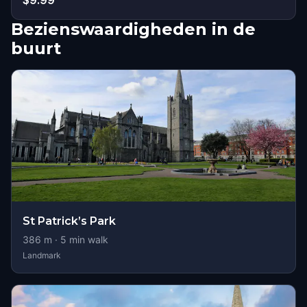
$9.99
Bezienswaardigheden in de
buurt
St Patrick’s Park
386
m ·
5
min walk
Landmark