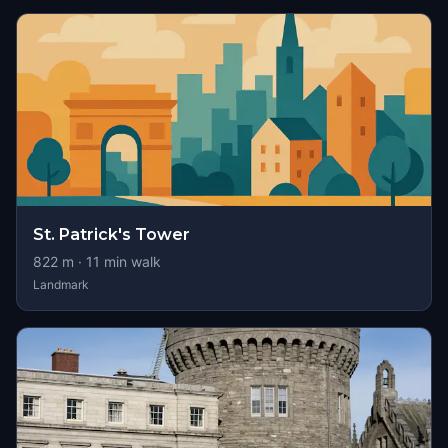
St. Patrick's Tower
822
m ·
11
min walk
Landmark