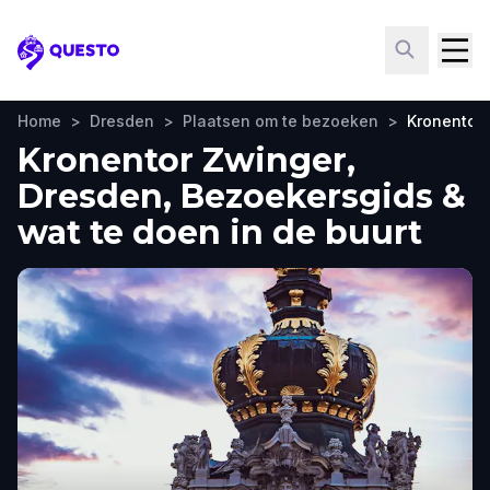
Questo
Home
>
Dresden
>
Plaatsen om te bezoeken
>
Kronentor
Kronentor Zwinger,
Dresden, Bezoekersgids &
wat te doen in de buurt