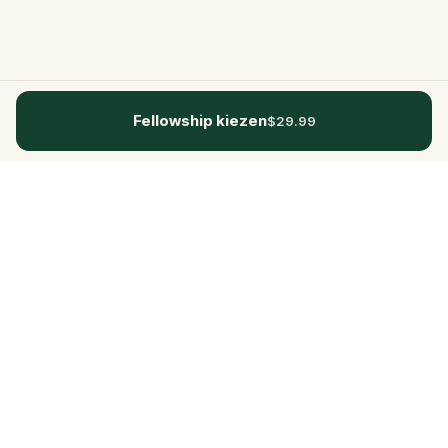
Fellowship kiezen
$29.99
Questo
In een steeds digitalere wereld brengt
Questo je terug naar wat echt is. Onze
quests nodigen je uit om naar buiten te
gaan, contact te maken en