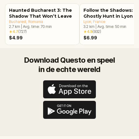
Haunted Bucharest 3: The
Follow the Shadows: A
Shadow That Won’t Leave
Ghostly Hunt in Lyon
Bucharest
, Romania
Lyon
, France
2.7
km
|
Avg. time:
70
min
3.2
km
|
Avg. time:
50
min
★
4.7
(
727
)
★
4.5
(
932
)
$4.99
$6.99
Download Questo en speel
in de echte wereld