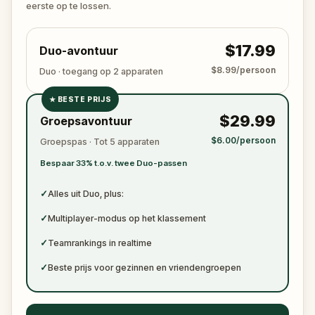
become just another notch on his blade?
eerste op te lossen.
$17.99
Duo-avontuur
$8.99/persoon
Duo · toegang op 2 apparaten
★
BESTE PRIJS
✓
$29.99
Groepsavontuur
✓
$6.00/persoon
Groepspas · Tot 5 apparaten
✓
Bespaar 33% t.o.v. twee Duo-passen
✓
✓
Alles uit Duo, plus:
✓
Multiplayer-modus op het klassement
✓
Teamrankings in realtime
✓
Beste prijs voor gezinnen en vriendengroepen