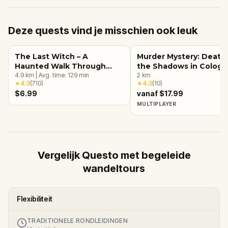
Deze quests vind je misschien ook leuk
The Last Witch – A
Murder Mystery: Death 
Haunted Walk Through
the Shadows in Colog
Cologne Walking Tour &
4.9
km
|
Avg. time:
129
min
2
km
★
4.3
(
710
)
★
4.3
(
10
)
Escape Game
$6.99
vanaf $17.99
MULTIPLAYER
Vergelijk Questo met begeleide
wandeltours
Flexibiliteit
TRADITIONELE RONDLEIDINGEN