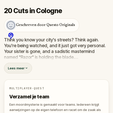
20 Cuts in Cologne
Geschreven door Questo Originals
Think you know your city's streets? Think again.
You're being watched, and it just got very personal.
Your sister is gone, and a sadistic mastermind
named "Razor" is holding the blade.
You’re not just taking a walk; you’re a pawn in a
Lees meer
twisted scavenger hunt where the stakes are life
and death. To find her, you’ll have to save others
first—strangers trapped in Razor’s deadly games.
You’ll need to solve sinister puzzles and help a
MULTIPLAYER-QUEST
detective trace the killer's location.
Verzamel je team
The clock is ticking, and every wrong move brings
your sister one step closer to her final cut. Do you
Een moordmysterie is gemaakt voor teams. Iedereen krijgt
have the nerves to outsmart a killer, or will you
aanwijzingen op de eigen telefoon en racet om de zaak als