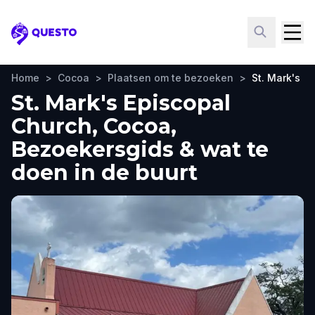
Questo
Home
>
Cocoa
>
Plaatsen om te bezoeken
>
St. Mark's E
St. Mark's Episcopal
Church, Cocoa,
Bezoekersgids & wat te
doen in de buurt