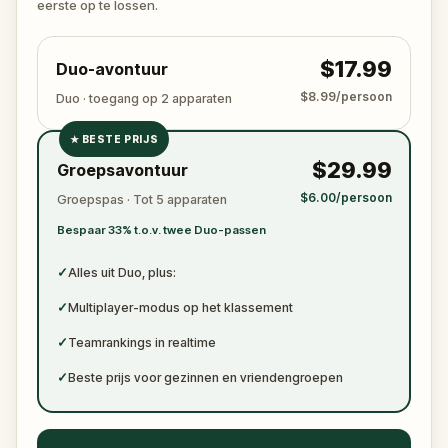
eerste op te lossen.
$17.99
Duo-avontuur
$8.99/persoon
Duo · toegang op 2 apparaten
★
BESTE PRIJS
✓
$29.99
Groepsavontuur
✓
$6.00/persoon
Groepspas · Tot 5 apparaten
✓
Bespaar 33% t.o.v. twee Duo-passen
✓
✓
Alles uit Duo, plus:
✓
Multiplayer-modus op het klassement
✓
Teamrankings in realtime
✓
Beste prijs voor gezinnen en vriendengroepen