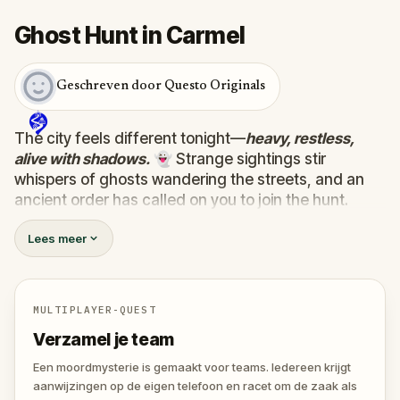
Ghost Hunt in Carmel
Geschreven door Questo Originals
The city feels different tonight—
heavy, restless,
alive with shadows.
👻 Strange sightings stir
whispers of ghosts wandering the streets, and an
ancient order has called on you to join the hunt.
Armed with a mysterious device that detects the
Lees meer
supernatural, you must uncover the truth behind ten
wandering spirits. Some are harmless, lost between
worlds…
one hides a dark purpose, plotting to
unleash terror on the living.
💀
MULTIPLAYER-QUEST
Track them down, face their riddles, and uncover
Verzamel je team
their secrets before the evil ghost claims the city for
its own. 🕷️
Een moordmysterie is gemaakt voor teams. Iedereen krijgt
aanwijzingen op de eigen telefoon en racet om de zaak als