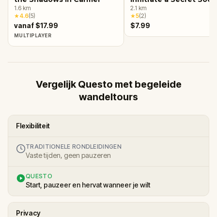
1.6
km
2.1
km
★
4.6
(
5
)
★
5
(
2
)
vanaf $17.99
$7.99
MULTIPLAYER
Vergelijk Questo met begeleide
wandeltours
Flexibiliteit
TRADITIONELE RONDLEIDINGEN
Vaste tijden, geen pauzeren
QUESTO
Start, pauzeer en hervat wanneer je wilt
Privacy