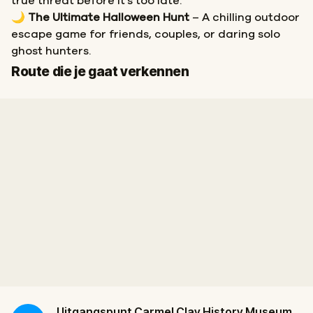
true threat before it’s too late.
🌙
The Ultimate Halloween Hunt
– A chilling outdoor
escape game for friends, couples, or daring solo
ghost hunters.
Start
Finish
Route die je gaat verkennen
Uitgangspunt
Carmel Clay History Museum