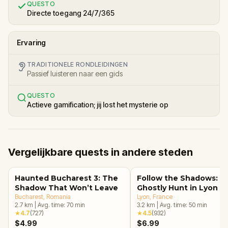
QUESTO
Directe toegang 24/7/365
Ervaring
TRADITIONELE RONDLEIDINGEN
Passief luisteren naar een gids
QUESTO
Actieve gamification; jij lost het mysterie op
Vergelijkbare quests in andere steden
Haunted Bucharest 3: The
Follow the Shadows: A
Shadow That Won’t Leave
Ghostly Hunt in Lyon
Bucharest
, Romania
Lyon
, France
2.7
km
|
Avg. time:
70
min
3.2
km
|
Avg. time:
50
min
★
4.7
(
727
)
★
4.5
(
932
)
$4.99
$6.99