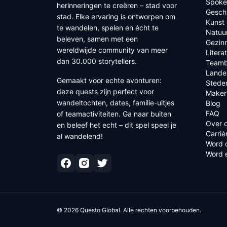
Spoke
herinneringen te creëren – stad voor
Geschi
stad. Elke ervaring is ontworpen om
Kunst 
te wandelen, spelen en écht te
Natuu
beleven, samen met een
Gezin
wereldwijde community van meer
Litera
dan 30.000 storytellers.
Teamb
Lande
Gemaakt voor echte avonturen:
Stede
deze quests zijn perfect voor
Maker
wandeltochten, dates, familie-uitjes
Blog
FAQ
of teamactiviteiten. Ga naar buiten
Over 
en beleef het echt – dit spel speel je
Carriè
al wandelend!
Word 
Word 
©
2026
Questo Global.
Alle rechten voorbehouden.