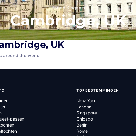
United Kingdom
Cambridge, UK
 Cambridge, UK
s around the world
TO
TOPBESTEMMINGEN
ngen
New York
us
London
n
Singapore
Quest-passen
Chicago
tochten
Berlin
ltochten
Rome