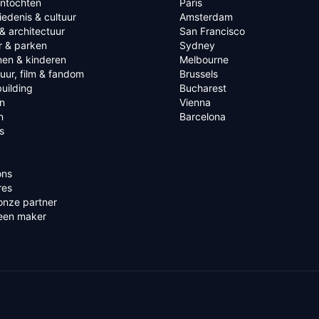
ntochten
Paris
edenis & cultuur
Amsterdam
& architectuur
San Francisco
r & parken
Sydney
nen & kinderen
Melbourne
tuur, film & fandom
Brussels
uilding
Bucharest
n
Vienna
n
Barcelona
s
ons
res
onze partner
een maker