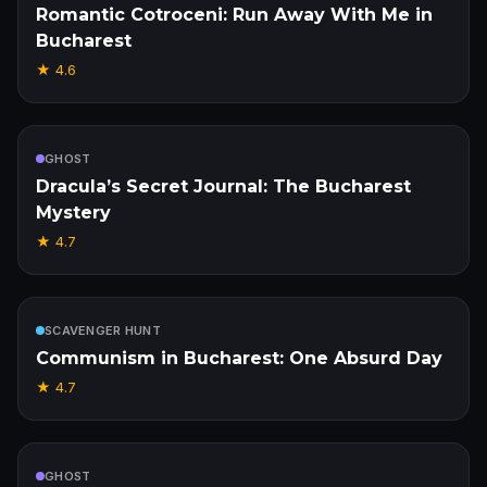
Romantic Cotroceni: Run Away With Me in
Bucharest
★
4.6
Inbegrepen
GHOST
Dracula’s Secret Journal: The Bucharest
Mystery
★
4.7
Inbegrepen
SCAVENGER HUNT
Communism in Bucharest: One Absurd Day
★
4.7
Inbegrepen
GHOST