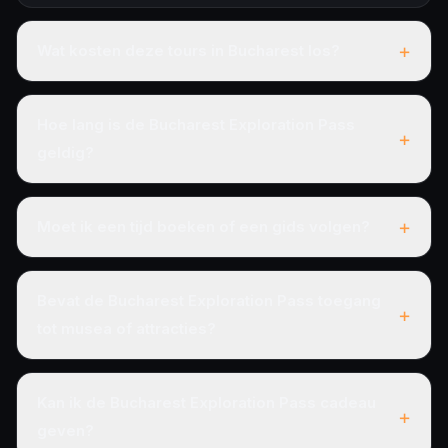
+
Wat kosten deze tours in Bucharest los?
Hoe lang is de Bucharest Exploration Pass
+
geldig?
+
Moet ik een tijd boeken of een gids volgen?
Bevat de Bucharest Exploration Pass toegang
+
tot musea of attracties?
Kan ik de Bucharest Exploration Pass cadeau
+
geven?