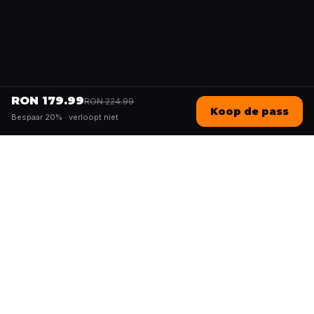
RON 179.99
RON 224.99
Koop de pass
Bespaar 20% ·
verloopt niet
Questo
In een steeds digitalere wereld brengt
Questo je terug naar wat echt is. Onze
quests nodigen je uit om naar buiten te