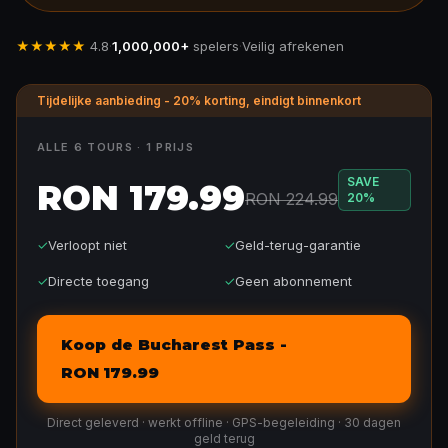
★★★★★
4.8
·
1,000,000+
spelers
·
Veilig afrekenen
Tijdelijke aanbieding - 20% korting, eindigt binnenkort
ALLE 6 TOURS · 1 PRIJS
SAVE
RON 179.99
RON 224.99
20
%
✓
Verloopt niet
✓
Geld-terug-garantie
✓
Directe toegang
✓
Geen abonnement
Koop de Bucharest Pass -
RON 179.99
Direct geleverd · werkt offline · GPS-begeleiding · 30 dagen
geld terug