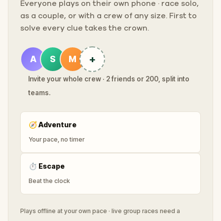
Everyone plays on their own phone · race solo,
as a couple, or with a crew of any size. First to
solve every clue takes the crown.
+
A
S
M
Invite your whole crew · 2 friends or 200, split into
teams.
🧭
Adventure
Your pace, no timer
⏱
Escape
Beat the clock
Plays offline at your own pace · live group races need a