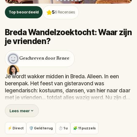
5
Top beoordeeld
6
Recensies
Breda Wandelzoektocht: Waar zijn
je vrienden?
Geschreven door Renee
Je wordt wakker midden in Breda. Alleen. In een
berenpak. Het feest van gisteravond was
legendarisch: kostuums, dansen, van hier naar daar
met je vrienden... totdat alles wazig werd. Nu zijn de
straten stil, je hoofd bonkt en je crew is nergens te
Lees meer
bekennen. Wat is er gebeurd? In deze hilarische
wandelzoektocht ga je terug naar het bruisende
hart van Het Ginneken in Breda. Los aanwijzingen
⚡ Direct
🛡 Geld terug
⏱ 1 u
🧩 11 puzzels
op, onthul bizarre herinneringen en puzzel de chaos