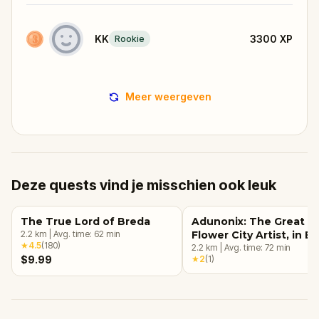
KK
3300
XP
Rookie
Meer weergeven
Deze quests vind je misschien ook leuk
The True Lord of Breda
Adunonix: The Great
2.2
km
|
Avg. time:
62
min
Flower City Artist, in B
★
4.5
(
180
)
2.2
km
|
Avg. time:
72
min
$9.99
★
2
(
1
)