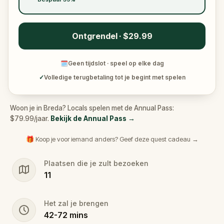
Ontgrendel · $29.99
🗓
Geen tijdslot · speel op elke dag
✓
Volledige terugbetaling tot je begint met spelen
Woon je in Breda? Locals spelen met de Annual Pass:
$79.99/jaar.
Bekijk de Annual Pass
→
🎁 Koop je voor iemand anders? Geef deze quest cadeau →
Plaatsen die je zult bezoeken
11
Het zal je brengen
42
-
72
mins