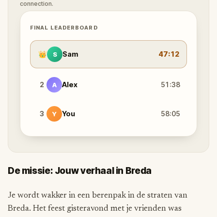
connection.
FINAL LEADERBOARD
👑
Sam
47:12
S
2
Alex
51:38
A
3
You
58:05
Y
De missie: Jouw verhaal in Breda
Je wordt wakker in een berenpak in de straten van
Breda. Het feest gisteravond met je vrienden was