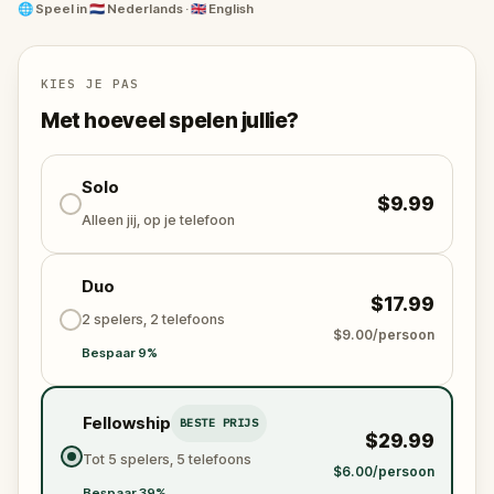
van de avond ervoor bij elkaar. Ontdek ondertussen
🌐
Speel in
🇳🇱 Nederlands · 🇬🇧 English
de leuke plekjes van de stad. Klaar om je vrienden
terug te vinden - en...je waardigheid?
KIES JE PAS
Met hoeveel spelen jullie?
Solo
$9.99
Alleen jij, op je telefoon
Duo
$17.99
2 spelers, 2 telefoons
$9.00/persoon
Bespaar 9%
Fellowship
BESTE PRIJS
$29.99
Tot 5 spelers, 5 telefoons
$6.00/persoon
Bespaar 39%