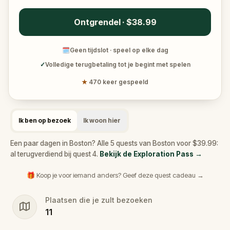
Ontgrendel · $38.99
🗓
Geen tijdslot · speel op elke dag
✓
Volledige terugbetaling tot je begint met spelen
★
470 keer gespeeld
Ik ben op bezoek
Ik woon hier
Een paar dagen in Boston? Alle 5 quests van Boston voor $39.99:
al terugverdiend bij quest 4.
Bekijk de Exploration Pass
→
🎁 Koop je voor iemand anders? Geef deze quest cadeau →
Plaatsen die je zult bezoeken
11