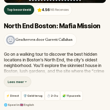
4.56
Top beoordeeld
165
Recensies
North End Boston: Mafia Mission
Geschreven door Garrett Callahan
Go on a walking tour to discover the best hidden
locations in Boston’s North End, the city’s oldest
neighborhood. You’ll explore the skinniest house in
Boston, lush gardens, and the site where the “crime
of the century” once took place, all while walking
Lees meer
Boston’s most historic and charming streets.
Are you ready to get in on some of Boston’s best-
⚡ Direct
🛡 Geld terug
⏱ 2–3 u
🧩 11 puzzels
kept secrets?
🌐
Speel in
🇬🇧 English