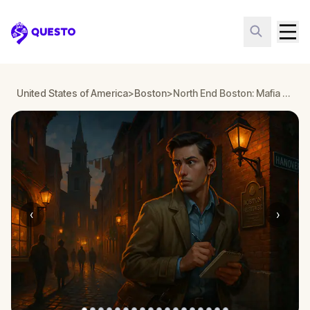
Questo
United States of America
>
Boston
>
North End Boston: Mafia Mission
‹
›