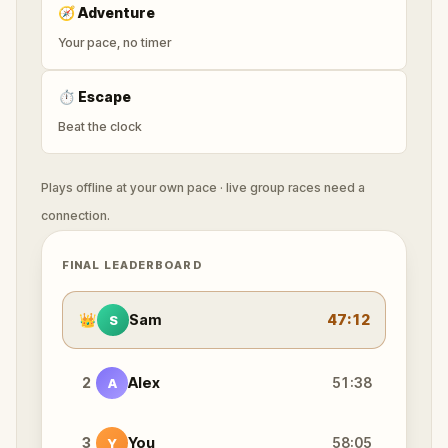
🧭
Adventure
Your pace, no timer
⏱
Escape
Beat the clock
Plays offline at your own pace · live group races need a
connection.
FINAL LEADERBOARD
👑
Sam
47:12
S
2
Alex
51:38
A
3
You
58:05
Y