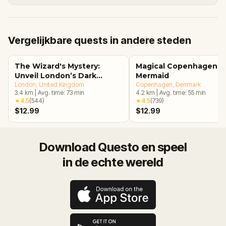
Vergelijkbare quests in andere steden
The Wizard's Mystery:
Magical Copenhagen: Li
Unveil London’s Dark
Mermaid
Secrets Escape Game
London
, United Kingdom
Copenhagen
, Denmark
3.4
km
|
Avg. time:
73
min
4.2
km
|
Avg. time:
55
min
★
4.5
(
544
)
★
4.5
(
739
)
$12.99
$12.99
Download Questo en speel
in de echte wereld