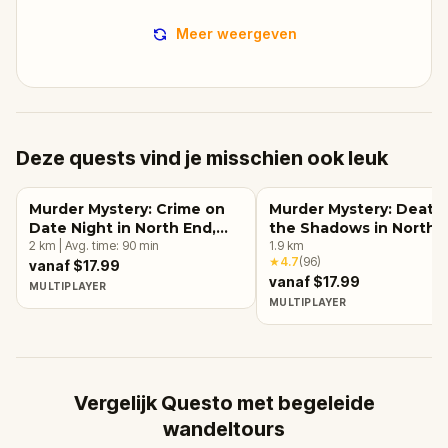
Meer weergeven
Deze quests vind je misschien ook leuk
Murder Mystery: Crime on
Murder Mystery: Death 
Date Night in North End,
the Shadows in North 
Boston
2
km
|
Avg. time:
90
min
Boston
1.9
km
★
4.7
(
96
)
vanaf $17.99
vanaf $17.99
MULTIPLAYER
MULTIPLAYER
Vergelijk Questo met begeleide
wandeltours