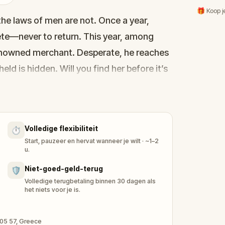
🎁 Koop j
the laws of men are not. Once a year,
ete—never to return. This year, among
enowned merchant. Desperate, he reaches
ld is hidden. Will you find her before it’s
 streets of Athens. Solve divine puzzles,
crets buried beneath temples and stones.
Volledige flexibiliteit
⏱️
—and the danger.
Start, pauzeer en hervat wanneer je wilt · ~1–2
 real-world adventure inspired by Greek
u.
me the hero of a timeless tale. The gods
Niet-goed-geld-terug
🛡️
Volledige terugbetaling binnen 30 dagen als
het niets voor je is.
105 57, Greece