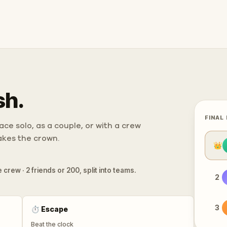
sh.
FINAL
ce solo, as a couple, or with a crew
takes the crown.
👑
 crew · 2 friends or 200, split into teams.
2
3
⏱
Escape
Beat the clock