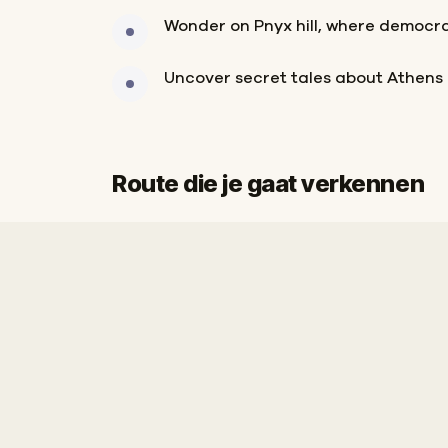
Wonder on Pnyx hill, where democr
Uncover secret tales about Athens
Route die je gaat verkennen
Finish
Start