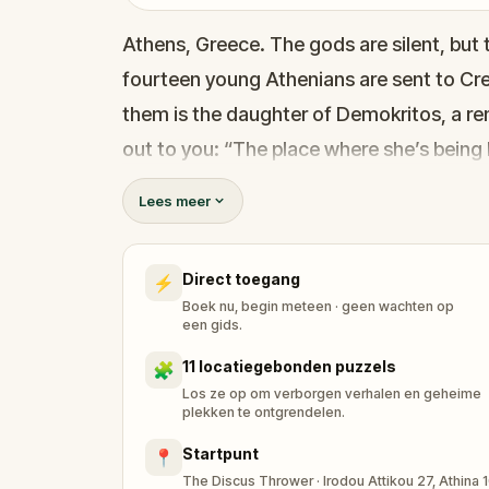
Athens, Greece. The gods are silent, but 
fourteen young Athenians are sent to Cr
them is the daughter of Demokritos, a r
out to you: “The place where she’s being he
too late?”
Lees meer
Your quest begins through the myth-laced
follow ancient clues, and uncover the se
Direct toegang
⚡
Each step brings you closer to the truth
Boek nu, begin meteen · geen wachten op
Walk with friends or family on a thrilling,
een gids.
mythology. Reconnect, explore, and beco
11 locatiegebonden puzzels
🧩
are watching. Will you answer their call?
Los ze op om verborgen verhalen en geheime
plekken te ontgrendelen.
Startpunt
📍
The Discus Thrower · Irodou Attikou 27, Athina 