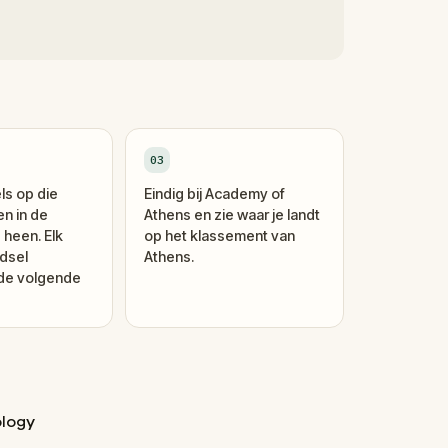
03
ls op die
Eindig bij Academy of
en in de
Athens en zie waar je landt
 heen. Elk
op het klassement van
dsel
Athens.
 de volgende
ology