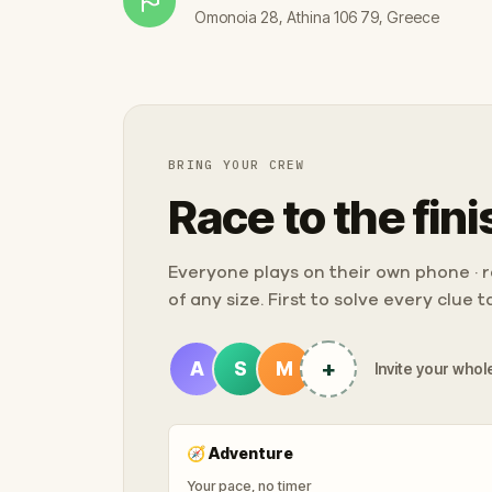
Omonoia 28, Athina 106 79, Greece
BRING YOUR CREW
Race to the fini
Everyone plays on their own phone · ra
of any size. First to solve every clue 
+
A
S
M
Invite your whole
🧭
Adventure
Your pace, no timer