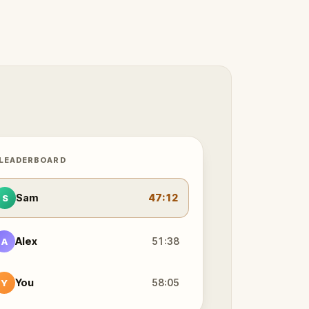
 LEADERBOARD
Sam
47:12
S
Alex
51:38
A
You
58:05
Y