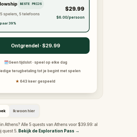
llowship
BESTE PRIJS
$29.99
 5 spelers, 5 telefoons
$6.00/persoon
paar 39%
Ontgrendel · $29.99
🗓
Geen tijdslot · speel op elke dag
ledige terugbetaling tot je begint met spelen
★
643 keer gespeeld
oek
Ik woon hier
in Athens? Alle 5 quests van Athens voor $39.99: al
j quest 5.
Bekijk de Exploration Pass
→