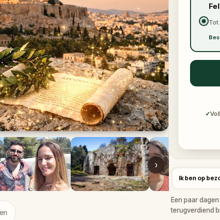
Fe
Tot
Bes
✓
Vol
›
Ik ben op bez
Een paar dagen 
terugverdiend bi
gen