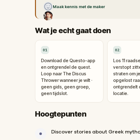
Maak kennis met de maker
Wat je echt gaat doen
01
02
Download de Questo-app
Los 11 raadse
en ontgrendel de quest.
verstopt zitt
Loop naar The Discus
straten om je
Thrower wanneer je wilt ·
opgelost raa
geen gids, geen groep,
ontgrendelt
geen tijdslot.
locatie.
Hoogtepunten
Discover stories about Greek myth