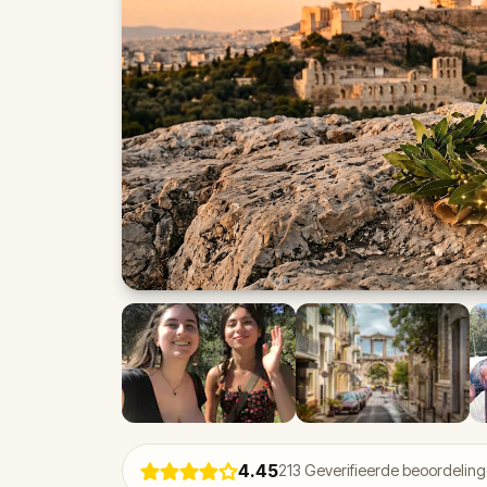
4.45
213
Geverifieerde beoordelin