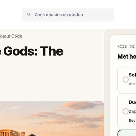
notaur Code
 Gods: The
KIES JE
Met ho
So
Alle
Du
2 sp
Bes