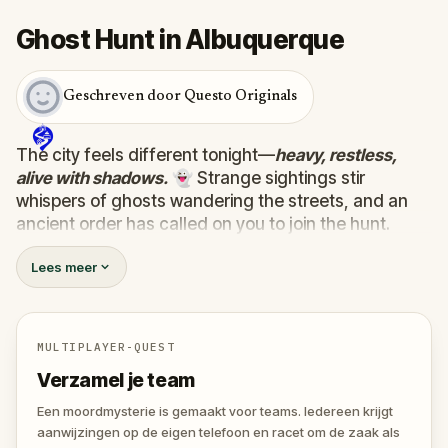
Ghost Hunt in Albuquerque
Geschreven door Questo Originals
The city feels different tonight—
heavy, restless,
alive with shadows.
👻 Strange sightings stir
whispers of ghosts wandering the streets, and an
ancient order has called on you to join the hunt.
Armed with a mysterious device that detects the
Lees meer
supernatural, you must uncover the truth behind ten
wandering spirits. Some are harmless, lost between
worlds…
one hides a dark purpose, plotting to
unleash terror on the living.
💀
MULTIPLAYER-QUEST
Track them down, face their riddles, and uncover
Verzamel je team
their secrets before the evil ghost claims the city for
its own. 🕷️
Een moordmysterie is gemaakt voor teams. Iedereen krijgt
aanwijzingen op de eigen telefoon en racet om de zaak als