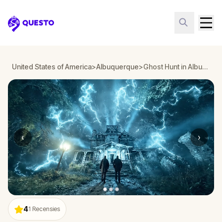
Questo
United States of America
>
Albuquerque
>
Ghost Hunt in Albuquerque
‹
›
4
1
Recensies