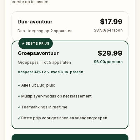
eerste op te lossen.
$17.99
Duo-avontuur
$8.99/persoon
Duo · toegang op 2 apparaten
★
BESTE PRIJS
✓
$29.99
Groepsavontuur
✓
$6.00/persoon
Groepspas · Tot 5 apparaten
✓
Bespaar 33% t.o.v. twee Duo-passen
✓
✓
Alles uit Duo, plus:
✓
Multiplayer-modus op het klassement
✓
Teamrankings in realtime
✓
Beste prijs voor gezinnen en vriendengroepen