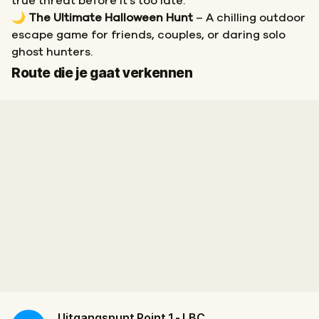
true threat before it’s too late.
🌙
The Ultimate Halloween Hunt
– A chilling outdoor
escape game for friends, couples, or daring solo
ghost hunters.
Start
Finish
Route die je gaat verkennen
Uitgangspunt
Point 1 - LBC