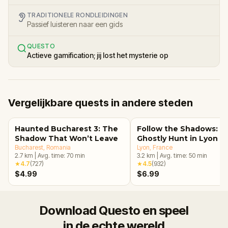
TRADITIONELE RONDLEIDINGEN
Passief luisteren naar een gids
QUESTO
Actieve gamification; jij lost het mysterie op
Vergelijkbare quests in andere steden
Haunted Bucharest 3: The
Follow the Shadows: A
Shadow That Won’t Leave
Ghostly Hunt in Lyon
Bucharest
, Romania
Lyon
, France
2.7
km
|
Avg. time:
70
min
3.2
km
|
Avg. time:
50
min
★
4.7
(
727
)
★
4.5
(
932
)
$4.99
$6.99
Download Questo en speel
in de echte wereld