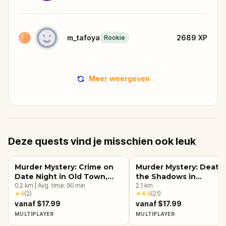
m_tafoya
2689
XP
Rookie
Meer weergeven
Deze quests vind je misschien ook leuk
Murder Mystery: Crime on
Murder Mystery: Death 
Date Night in Old Town,
the Shadows in
Albuquerque
0.2
km
|
Avg. time:
90
min
Albuquerque
2.1
km
★
4
(
2
)
★
4.4
(
21
)
vanaf $17.99
vanaf $17.99
MULTIPLAYER
MULTIPLAYER