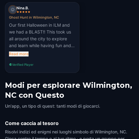
Nina.B.
Ghost Hunt in Wilmington, NC
Our first Halloween in ILM and
we had a BLAST!! This took us
all around the city to explore
and learn while having fun and
solving puzzles. Recommened
Read more
100%!!
Verified Player
Modi per esplorare Wilmington,
NC con Questo
Un'app, un tipo di quest: tanti modi di giocarci.
Come caccia al tesoro
Risolvi indizi ed enigmi nei luoghi simbolo di Wilmington, NC.
Gioca contro il tempo o al tuo ritmo · e porta un gruppo per