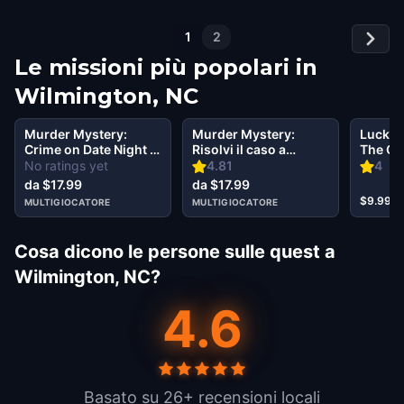
1
2
Le missioni più popolari in
Wilmington, NC
Murder Mystery:
Murder Mystery:
Lucky 
Crime on Date Night in
Risolvi il caso a
The Go
Historic District,
Wilmington, NC
in Wil
No ratings yet
4.81
4
Wilmington, NC
da $17.99
da $17.99
$9.99
MULTIGIOCATORE
MULTIGIOCATORE
Cosa dicono le persone sulle quest a
Wilmington, NC?
4.6
Basato su 26+ recensioni locali