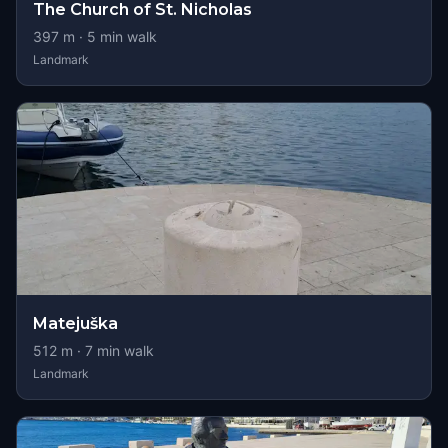
The Church of St. Nicholas
397
m ·
5
min walk
Landmark
Matejuška
512
m ·
7
min walk
Landmark