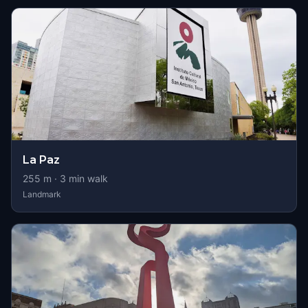
La Paz
255
m ·
3
min walk
Landmark