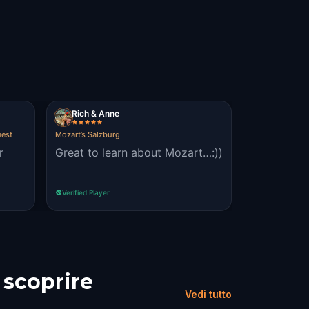
Rich & Anne
uest
Mozart’s Salzburg
r
Great to learn about Mozart…:))
Verified Player
 scoprire
Vedi tutto