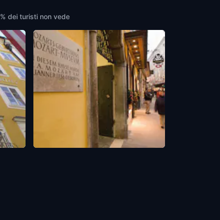
9% dei turisti non vede
Mozart's Birthplace
Salzburg
,
Austria