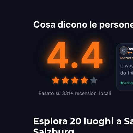
Cosa dicono le persone
4.4
Do
Mozart’
it was
do th
Verifie
Basato su 331+ recensioni locali
Esplora 20 luoghi a S
Salzburg