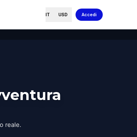
IT
USD
Accedi
vventura
o reale.