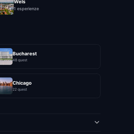
Wels
1
esperienze
Bucharest
48 quest
Chicago
22 quest