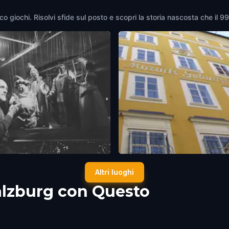
co giochi. Risolvi sfide sul posto e scopri la storia nascosta che il 9
urger Marionettentheater
Mozart Residence
Altri luoghi
rg
,
Austria
Salzburg
,
Austria
alzburg con Questo