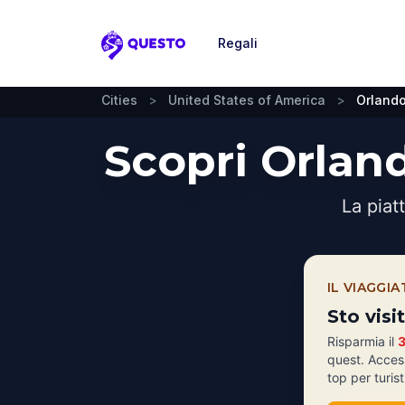
Regali
Questo
Cities
>
United States of America
>
Orland
Scopri Orlan
La piat
IL VIAGGI
Sto vis
Risparmia il
quest. Acces
top per turis