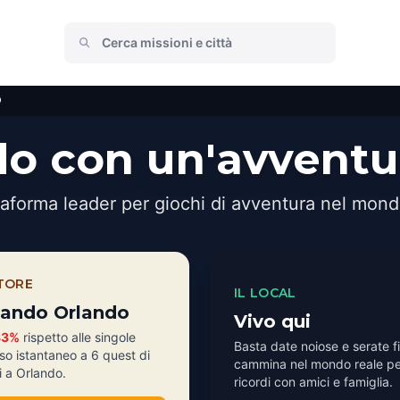
o
do con un'avventu
taforma leader per giochi di avventura nel mond
ATORE
IL LOCAL
itando Orlando
Vivo qui
33%
rispetto alle singole
Basta date noiose e serate fi
so istantaneo a 6 quest di
cammina nel mondo reale pe
ti a Orlando.
ricordi con amici e famiglia.