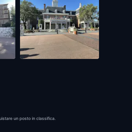
The American Adventure Pavilion in
EPCOT
Orlando
,
United States of America
istare un posto in classifica.