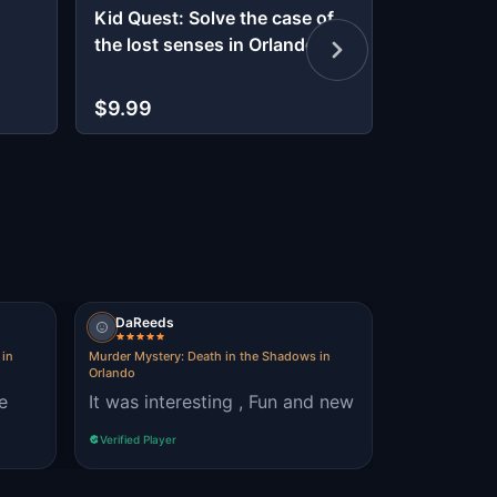
Kid Quest: Solve the case of
Orlando D
the lost senses in Orlando
Infiltrate 
$9.99
$9.99
DaReeds
 in
Murder Mystery: Death in the Shadows in
Orlando
e
It was interesting , Fun and new
Verified Player