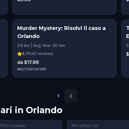
Murder Mystery: Risolvi il caso a
Orlando
2.8 km | Avg. time: 90 min
3
4.71
(
42
reviews)
$
da $17.99
MULTIGIOCATORE
1
2
ari in
Orlando
71
(
42
reviews)
No ratings yet