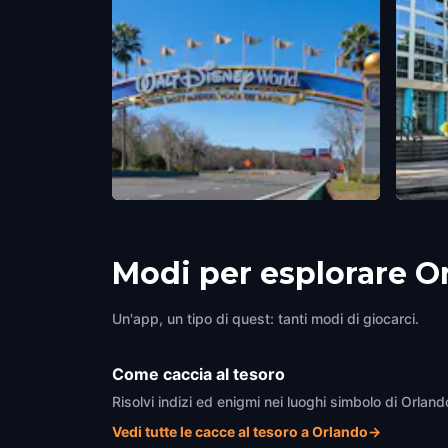
Walt the Dreamer Statue
Cente
Orlando
,
United States of America
Orland
Modi per esplorare O
Un'app, un tipo di quest: tanti modi di giocarci.
Come caccia al tesoro
Risolvi indizi ed enigmi nei luoghi simbolo di Orlan
Vedi tutte le cacce al tesoro a Orlando
→