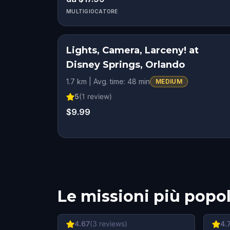
MULTIGIOCATORE
Lights, Camera, Larceny! at
Disney Springs, Orlando
1.7 km | Avg. time: 48 min
MEDIUM
5
(
1
review)
$9.99
Le missioni più popol
4.67
(
3
reviews)
4.