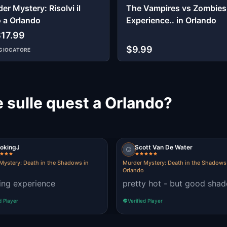
er Mystery: Risolvi il
The Vampires vs Zombies
 a Orlando
Experience.. in Orlando
$17.99
$9.99
GIOCATORE
 sulle quest a Orlando?
okingJ
Scott Van De Water
Mystery: Death in the Shadows in
Murder Mystery: Death in the Shadows
Orlando
ng experience
pretty hot - but good shad
d Player
Verified Player