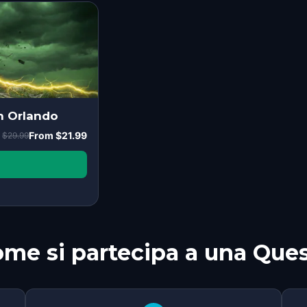
in Orlando
From
$21.99
$29.99
me si partecipa a una Que