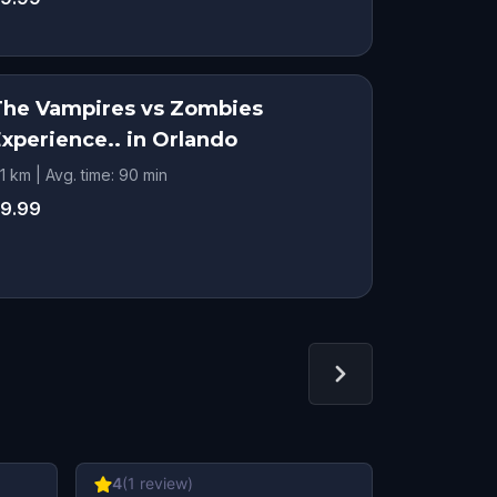
The Vampires vs Zombies
Experience.. in Orlando
.1 km | Avg. time: 90 min
9.99
4
(
1
review)
4.29
(
7
re