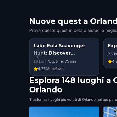
Nuove quest a Orlando:
Prova queste quest in beta e aiutaci a miglio
Lake Eola Scavenger
Exp
Hunt: Discover
2.6 k
Orlando’s Hidden Gems
1.6 km | Avg. time: 75 min
4.
4.75
(
8
reviews)
Esplora 148 luoghi a 
Orlando
Trasforma i luoghi più votati di Orlando nel tuo parc