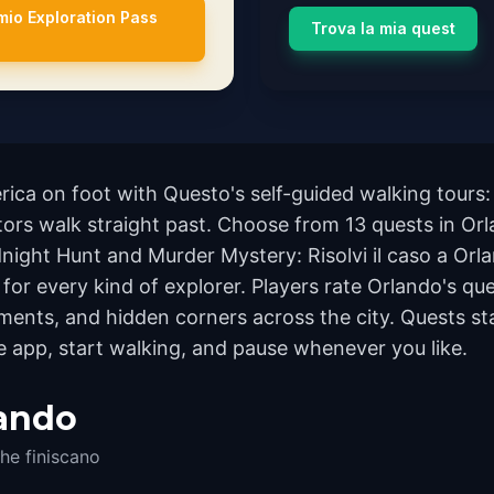
 mio Exploration Pass
Trova la mia quest
ica on foot with Questo's self-guided walking tours:
ors walk straight past. Choose from 13 quests in Orla
ight Hunt and Murder Mystery: Risolvi il caso a Or
 for every kind of explorer. Players rate Orlando's qu
nts, and hidden corners across the city. Quests sta
e app, start walking, and pause whenever you like.
lando
he finiscano