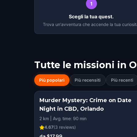
1
Scegli la tua quest.
Trova un'avventura che accende la tua curiosit
Tutte le missioni in
O
Più popolari
Più recensiti
Più recenti
Murder Mystery: Crime on Date
Night in CBD, Orlando
2 km | Avg. time: 90 min
4.67
(
3
reviews)
da $17.99