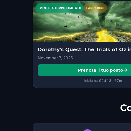
EVENTO A TEMPO LIMITATO
EARLY BIRD
Dorothy’s Quest: The Trials of Oz 
November 7, 2026
Prenota il tuo posto
Inizia tra
92d
18
h
57
m
Co