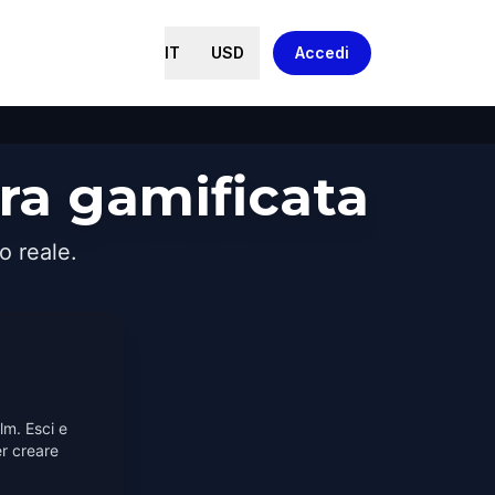
IT
USD
Accedi
ra gamificata
o reale.
lm. Esci e
r creare