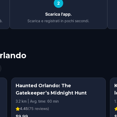
2
Scarica l'app.
à.
Scarica e registrati in pochi secondi.
rlando
Haunted Orlando: The
K
Gatekeeper’s Midnight Hunt
l
3.2 km | Avg. time: 60 min
1
4.45
(
75
reviews)
$9.99
$