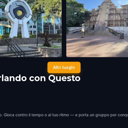
red "Eye" Sculpture
Mexico Pavilion in EPCOT
Altri luoghi
o
,
United States of America
Orlando
,
United States of America
rlando con Questo
do. Gioca contro il tempo o al tuo ritmo — e porta un gruppo per conqu