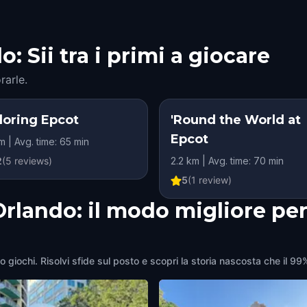
 Sii tra i primi a giocare
rarle.
loring Epcot
'Round the World at
Epcot
m | Avg. time: 65 min
2
(
5
reviews)
2.2 km | Avg. time: 70 min
5
(
1
review)
Orlando: il modo migliore per
o giochi. Risolvi sfide sul posto e scopri la storia nascosta che il 99