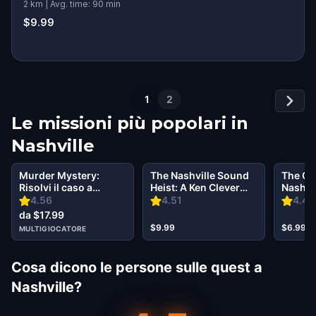
2 km | Avg. time: 90 min
$9.99
1
2
Le missioni più popolari in
Nashville
Murder Mystery:
The Nashville Sound
The Oz
Risolvi il caso a
Heist: A Ken Clever
Nashvi
Nashville
Mystery
4.56
4.51
4.45
da $17.99
$9.99
$6.99
MULTIGIOCATORE
Cosa dicono le persone sulle quest a
Nashville?