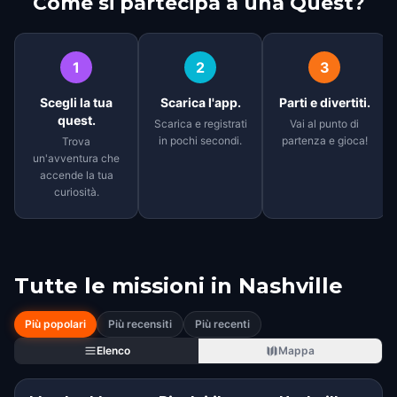
Come si partecipa a una Quest?
1
2
3
Scegli la tua
Scarica l'app.
Parti e divertiti.
quest.
Scarica e registrati
Vai al punto di
in pochi secondi.
partenza e gioca!
Trova
un'avventura che
accende la tua
curiosità.
Tutte le missioni in
Nashville
Più popolari
Più recensiti
Più recenti
Elenco
Mappa