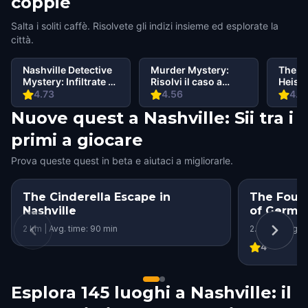
coppie
Salta i soliti caffè. Risolvete gli indizi insieme ed esplorate la
città.
Nashville Detective
Murder Mystery:
The N
Mystery: Infiltrate a
Risolvi il caso a
Heist:
Secret Society!
Nashville
Myste
4.73
4.56
4.5
Nuove quest a Nashville: Sii tra i
primi a giocare
Prova queste quest in beta e aiutaci a migliorarle.
The Cinderella Escape in
The Fount
Nashville
of German
2 km | Avg. time: 90 min
2.2 km | Avg. t
4
Esplora 145 luoghi a Nashville: il