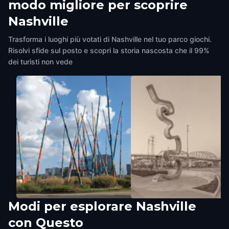
modo migliore per scoprire
Nashville
Trasforma i luoghi più votati di Nashville nel tuo parco giochi.
Risolvi sfide sul posto e scopri la storia nascosta che il 99%
dei turisti non vede
Modi per esplorare Nashville
STIX Sculpture
Light Meander Sculpture
con Questo
Nashville
,
United States of America
Nashville
,
United States of Amer