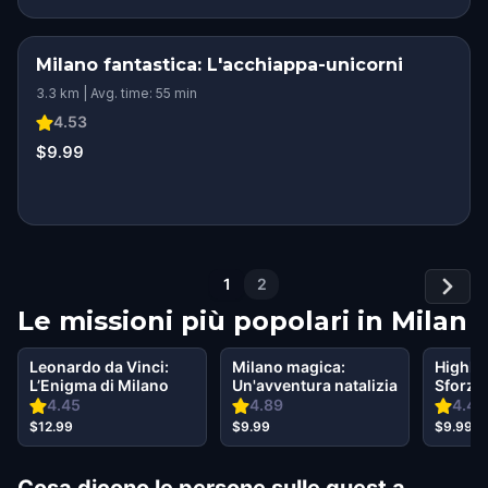
Milano fantastica: L'acchiappa-unicorni
3.3 km | Avg. time: 55 min
4.53
$9.99
1
2
Le missioni più popolari in
Milan
Leonardo da Vinci:
Milano magica:
Highlig
L’Enigma di Milano
Un'avventura natalizia
Sforza,
Perduto
4.45
4.89
4.44
$12.99
$9.99
$9.99