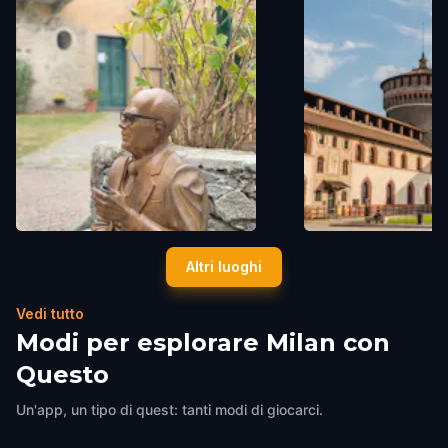
Monumento a Sandro Pertini
Castello Sforzesco
Altri luoghi
Milan
,
Italy
Milan
,
Italy
Vedi tutto
Modi per esplorare Milan con
Questo
Un'app, un tipo di quest: tanti modi di giocarci.