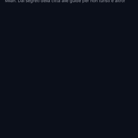
Milan. Dai segreti della città alle guide per non turisti e altro!