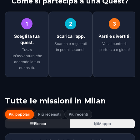
Come si partecipa a una Quest?
1
2
3
Scegli la tua
Scarica l'app.
Parti e divertiti.
quest.
Scarica e registrati
Vai al punto di
in pochi secondi.
partenza e gioca!
Trova
un'avventura che
accende la tua
curiosità.
Tutte le missioni in
Milan
Più popolari
Più recensiti
Più recenti
Elenco
Mappa