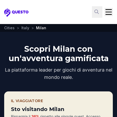
Questo
Cities
>
Italy
>
Milan
Scopri Milan con
un'avventura gamificata
La piattaforma leader per giochi di avventura nel
mondo reale.
IL VIAGGIATORE
Sto visitando Milan
Risparmia il
36%
rispetto alle singole quest. Accesso