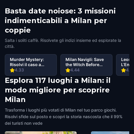
Basta date noiose: 3 missioni
indimenticabili a Milan per
coppie
Salta i soliti caffè. Risolvete gli indizi insieme ed esplorate la
città.
Murder Mystery:
Milan Navigli: Save
Leonar
Risolvi il caso a
the Witch Before
L’Enig
Centro Storico
Midnight
4.33
4.44
4.4
Milan
Esplora 117 luoghi a Milan: il
modo migliore per scoprire
Milan
Trasforma i luoghi più votati di Milan nel tuo parco giochi.
Risolvi sfide sul posto e scopri la storia nascosta che il 99%
dei turisti non vede