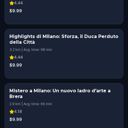
4.44
$9.99
Highlights di Milano: Sforza, il Duca Perduto
della Città
3.2 km | Avg. time: 98 min
4.44
$9.99
Mistero a Milano: Un nuovo ladro d'arte a
Brera
2.9 km | Avg. time: 66 min
4.18
$9.99