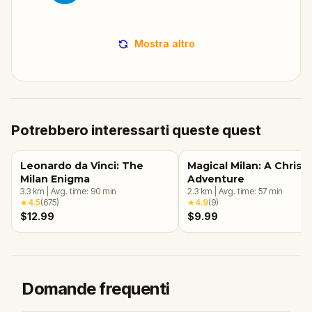
Mostra altro
Potrebbero interessarti queste quest
Leonardo da Vinci: The
Magical Milan: A Christ
Milan Enigma
Adventure
3.3
km
|
Avg. time:
90
min
2.3
km
|
Avg. time:
57
min
★
4.5
(
675
)
★
4.9
(
9
)
$12.99
$9.99
Domande frequenti