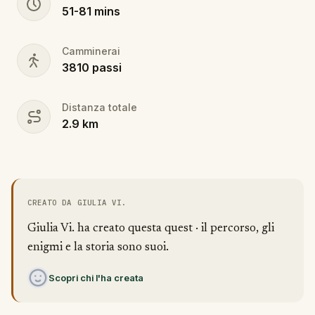
51
-
81
mins
Camminerai
3810
passi
Distanza totale
2.9
km
CREATO DA GIULIA VI.
Giulia Vi. ha creato questa quest · il percorso, gli
enigmi e la storia sono suoi.
Scopri chi l'ha creata