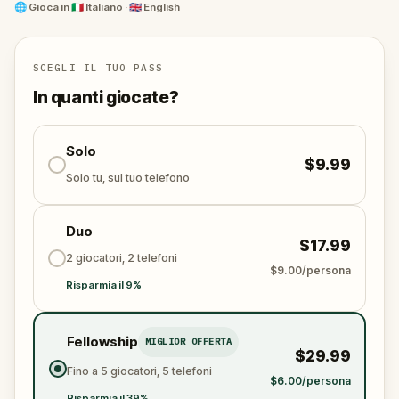
questo affascinante quartiere!
🌐
Gioca in
🇮🇹 Italiano · 🇬🇧 English
Sei pronto a esplorare un paradiso verde nel cuore di
Milano?
SCEGLI IL TUO PASS
In quanti giocate?
Solo
$9.99
Solo tu, sul tuo telefono
Duo
$17.99
2 giocatori, 2 telefoni
$9.00/persona
Risparmia il 9%
Fellowship
MIGLIOR OFFERTA
$29.99
Fino a 5 giocatori, 5 telefoni
$6.00/persona
Risparmia il 39%