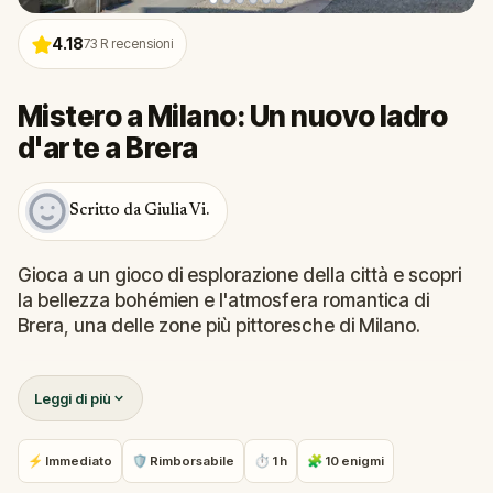
4.18
73
R recensioni
Mistero a Milano: Un nuovo ladro
d'arte a Brera
Scritto da Giulia Vi.
Gioca a un gioco di esplorazione della città e scopri
la bellezza bohémien e l'atmosfera romantica di
Brera, una delle zone più pittoresche di Milano.
Dalla Basilica di San Marco alla Chiesa di Santa
Leggi di più
Maria del Carmine, seguirai gli indizi per scoprire
autentici tesori architettonici, oltre a bellissime
piazze e fontane nascoste. Risolvi le sfide nel cuore
⚡ Immediato
🛡 Rimborsabile
⏱ 1 h
🧩 10 enigmi
artistico della città per scoprire gli antichi segreti di