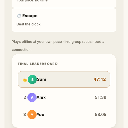
Your pace, no timer
⏱
Escape
Beat the clock
Plays offline at your own pace · live group races need a
connection.
FINAL LEADERBOARD
👑
Sam
47:12
S
2
Alex
51:38
A
3
You
58:05
Y