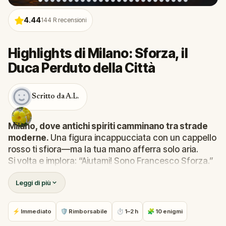
4.44
144
R recensioni
Highlights di Milano: Sforza, il
Duca Perduto della Città
Scritto da A.L.
Milano, dove antichi spiriti camminano tra strade
moderne.
Una figura incappucciata con un cappello
rosso ti sfiora—ma la tua mano afferra solo aria.
Si volta e implora: “Aiutami! Sono Francesco Sforza.”
Il fantasma del Duca, ingannato dagli Dei degli Inferi,
Leggi di più
ha solo un giorno per tornare nella sua città. Ma
Milano è cambiata dal 1466, e lui è smarrito. Quando
accetti di aiutarlo, appare uno spirito dispettoso:
⚡ Immediato
🛡 Rimborsabile
⏱ 1–2 h
🧩 10 enigmi
risolvi gli enigmi o segui il Duca nelle profondità degli