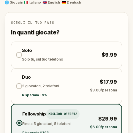
Inferi.
🌐
Gioca in
🇮🇹 Italiano · 🇬🇧 English · 🇩🇪 Deutsch
Esplora i luoghi più iconici della città con occhi nuovi.
Risolvi enigmi nel mondo reale, segui indizi per le
strade di Milano e svela i suoi segreti. Cammina,
SCEGLI IL TUO PASS
rifletti e connettiti—questa avventura è fatta per
In quanti giocate?
essere vissuta insieme ad amici o in famiglia.
Aiuterai il Duca… o resterai intrappolato con lui per
sempre?
Solo
$9.99
Solo tu, sul tuo telefono
Duo
$17.99
2 giocatori, 2 telefoni
$9.00/persona
Risparmia il 9%
Fellowship
MIGLIOR OFFERTA
$29.99
Fino a 5 giocatori, 5 telefoni
$6.00/persona
Risparmia il 39%