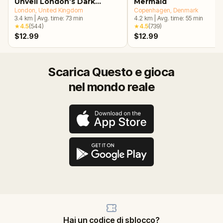
Unveil London’s Dark
Mermaid
Secrets Escape Game
London
, United Kingdom
Copenhagen
, Denmark
3.4
km
|
Avg. time:
73
min
4.2
km
|
Avg. time:
55
min
★
4.5
(
544
)
★
4.5
(
739
)
$12.99
$12.99
Scarica Questo e gioca
nel mondo reale
Hai un codice di sblocco?