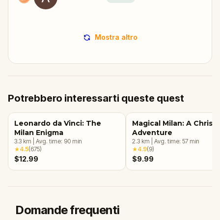
Mostra altro
Potrebbero interessarti queste quest
Leonardo da Vinci: The
Magical Milan: A Christ
Milan Enigma
Adventure
3.3
km
|
Avg. time:
90
min
2.3
km
|
Avg. time:
57
min
★
4.5
(
675
)
★
4.9
(
9
)
$12.99
$9.99
Domande frequenti