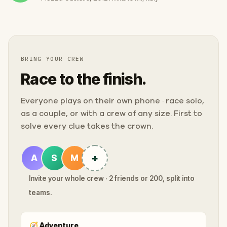
BRING YOUR CREW
Race to the finish.
Everyone plays on their own phone · race solo,
as a couple, or with a crew of any size. First to
solve every clue takes the crown.
+
A
S
M
Invite your whole crew · 2 friends or 200, split into
teams.
🧭
Adventure