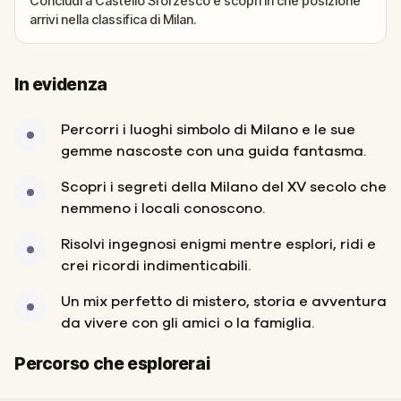
Concludi a Castello Sforzesco e scopri in che posizione
arrivi nella classifica di Milan.
In evidenza
Percorri i luoghi simbolo di Milano e le sue
gemme nascoste con una guida fantasma.
Scopri i segreti della Milano del XV secolo che
nemmeno i locali conoscono.
Risolvi ingegnosi enigmi mentre esplori, ridi e
crei ricordi indimenticabili.
Un mix perfetto di mistero, storia e avventura
da vivere con gli amici o la famiglia.
Inizio
Fine
Percorso che esplorerai