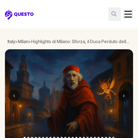
Questo
Italy
>
Milan
>
Highlights di Milano: Sforza, il Duca Perduto della Città
‹
›