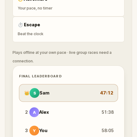
Your pace, no timer
⏱
Escape
Beat the clock
Plays offline at your own pace · live group races need a
connection.
FINAL LEADERBOARD
👑
Sam
47:12
S
2
Alex
51:38
A
3
You
58:05
Y