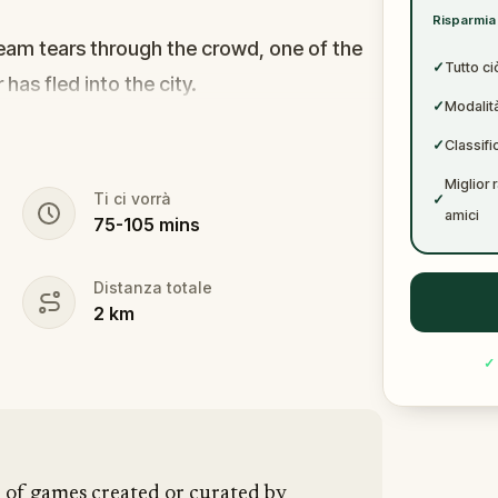
✓
Risparmia 
✓
cream tears through the crowd, one of the
✓
Tutto ci
r has fled into the city.
✓
Modalità
s forward. This was no random attack.
✓
Classifi
puzzle, and the only way to survive is to
Miglior 
Ti ci vorrà
✓
amici
75
-
105
mins
vanished right after the scream? The
tim? Or someone else hiding their true
Distanza totale
2
km
ogate suspects in real locations, and
✓
hey disappear for good.
pen and paper.
In 90 minutes, the trail will
 is why you stay.
n of games created or curated by