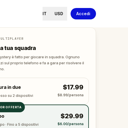
IT
USD
Accedi
MULTIPLAYER
a tua squadra
stery è fatto per giocare in squadra. Ognuno
izi sul proprio telefono e fa a gara per risolvere il
mo.
$17.99
ra in due
$8.99/persona
sso su 2 dispositivi
IOR OFFERTA
$29.99
po
$6.00/persona
o · Fino a 5 dispositivi