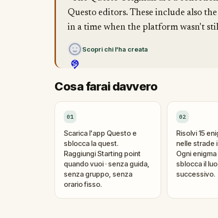
Questo editors. These include also the
in a time when the platform wasn't stil
Scopri chi l'ha creata
Cosa farai davvero
01
02
Scarica l'app Questo e
Risolvi 15 en
sblocca la quest.
nelle strade i
Raggiungi Starting point
Ogni enigma 
quando vuoi · senza guida,
sblocca il lu
senza gruppo, senza
successivo.
orario fisso.