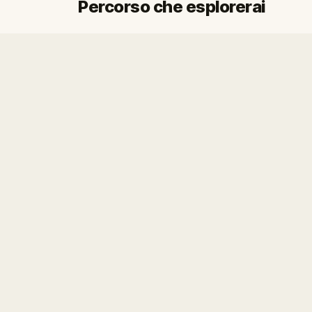
Percorso che esplorerai
Fine
Inizio