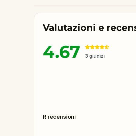
Valutazioni e recen
4.67
3
giudizi
R recensioni