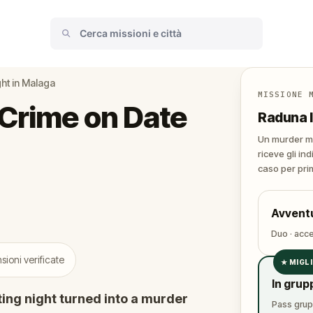
ht in Malaga
MISSIONE 
Crime on Date
Raduna l
Un murder my
riceve gli ind
caso per pri
Avventu
Duo · acce
ioni verificate
★
MIGL
✓
In grup
✓
ing night turned into a murder
Pass grupp