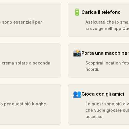
🔋
Carica il telefono
e sono essenziali per
Assicurati che lo sma
si svolge nell'app Que
📸
Porta una macchina 
o o crema solare a seconda
Scoprirai location fot
ricordi.
👥
Gioca con gli amici
 o per quest più lunghe.
Le quest sono più div
che vuole giocare sul
accesso.