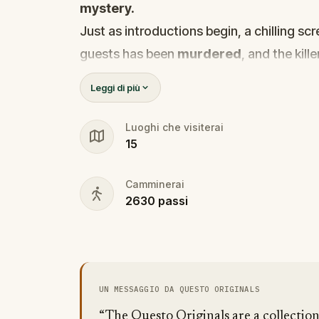
mystery.
Just as introductions begin, a chilling s
guests has been
murdered
, and the kille
Before panic can take hold,
Agent X
step
Leggi di più
Every participant is now part of a deadly 
solve it.
Luoghi che visiterai
15
Was it the charming Yoga instructor who 
wedding singer seen arguing with the vic
Camminerai
identity among the dating profiles?
2630
passi
🔎
Follow clues across the city, interr
track the killer's movements before t
Bring your sharpest instincts—and your 
go cold.
UN MESSAGGIO DA QUESTO ORIGINALS
Love was the reason you came. Justice
“The Questo Originals are a collectio