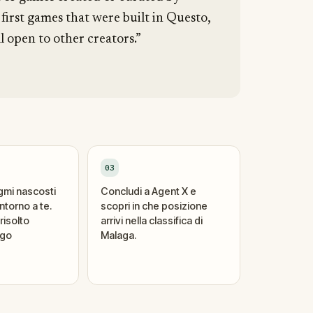
 first games that were built in Questo,
l open to other creators.”
03
igmi nascosti
Concludi a Agent X e
ntorno a te.
scopri in che posizione
risolto
arrivi nella classifica di
ogo
Malaga.