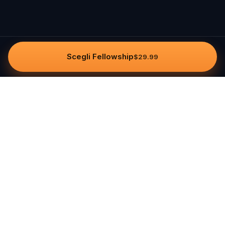
Scegli Fellowship
$29.99
Questo
In un mondo sempre più digitale,
Questo ti riporta a ciò che è reale. Le
nostre quest ti invitano a uscire,
connetterti con le persone e creare
ricordi indimenticabili – una città alla
volta. Ogni esperienza nasce da una