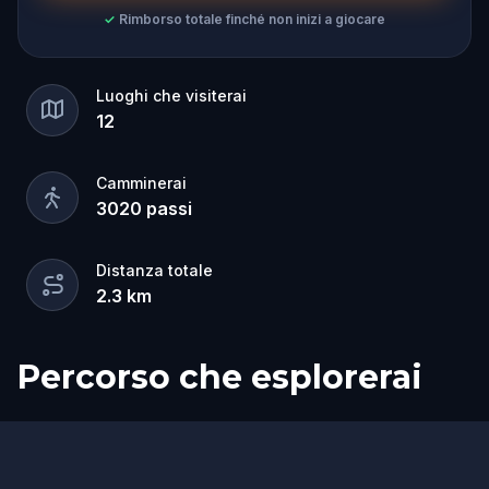
✓
Rimborso totale finché non inizi a giocare
Luoghi che visiterai
12
Camminerai
3020
passi
Distanza totale
2.3
km
Percorso che esplorerai
Inizio
Fine