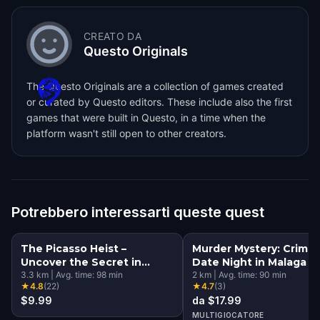
CREATO DA
Questo Originals
The Questo Originals are a collection of games created
or curated by Questo editors. These include also the first
games that were built in Questo, in a time when the
platform wasn't still open to other creators.
Potrebbero interessarti queste quest
The Picasso Heist –
Murder Mystery: Crime
Uncover the Secret in
Date Night in Malaga
Málaga
3.3
km
|
Avg. time:
98
min
2
km
|
Avg. time:
90
min
★
4.8
(
22
)
★
4.7
(
3
)
$9.99
da $17.99
MULTIGIOCATORE