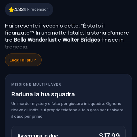
Murder Mystery: Risolvi il caso a Malaga
4.33
6
R recensioni
Hai presente il vecchio detto: "È stato il
fidanzato"? In una notte fatale, la storia d'amore
tra
Bella Wanderlust
e
Walter Bridges
finisce in
tragedia.
Bella, famosa travel blogger, è stata trovata
Leggi di più
morta durante un tour a caccia di fantasmi
guidato dal teatrale Percy Shadows.
Ora tocca a
te scoprire la verità.
È stato Walter, l’ossessivo fidanzato? Percy, la
MISSIONE MULTIPLAYER
guida turistica con un debole per la
Raduna la tua squadra
drammaticità? O forse qualcun altro si nasconde
nell'ombra?
Un murder mystery è fatto per giocare in squadra. Ognuno
riceve gli indizi sul proprio telefono e fa a gara per risolvere
🔎
Raccogli indizi
, interroga i sospettati e
il caso per primo.
smaschera il vero assassino prima che colpisca
ancora. Assicurati di avere
carta e penna
a
portata di mano per annotare ogni prova cruciale
$17.99
Avventura in due