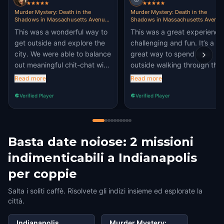
Murder Mystery: Death in the
Murder Mystery: Death in the
Shadows in Massachusetts Avenue,
Shadows in Massachusetts Avenue
Indianapolis
Indianapolis
This was a wonderful way to
This was a great experience
get outside and explore the
challenging and fun. It’s a
city. We were able to balance
great way to spend time
out meaningful chit-chat with
outside walking through the
determination to finish our
heart of Mass Ave.
Read more
Read more
quest!
Verified Player
Verified Player
Basta date noiose: 2 missioni
indimenticabili a Indianapolis
per coppie
Salta i soliti caffè. Risolvete gli indizi insieme ed esplorate la
città.
Indianapolis
Murder Mystery: