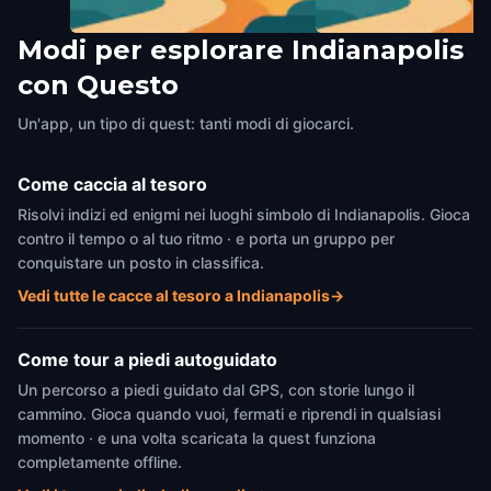
Modi per esplorare Indianapolis
Ann Dancing
James Whitcomb Rile
con Questo
Indianapolis
,
United States of America
Museum Home & Visit
Indianapolis
,
United State
Un'app, un tipo di quest: tanti modi di giocarci.
Come caccia al tesoro
Risolvi indizi ed enigmi nei luoghi simbolo di Indianapolis. Gioca
contro il tempo o al tuo ritmo · e porta un gruppo per
conquistare un posto in classifica.
Vedi tutte le cacce al tesoro a Indianapolis
→
Come tour a piedi autoguidato
Un percorso a piedi guidato dal GPS, con storie lungo il
cammino. Gioca quando vuoi, fermati e riprendi in qualsiasi
momento · e una volta scaricata la quest funziona
completamente offline.