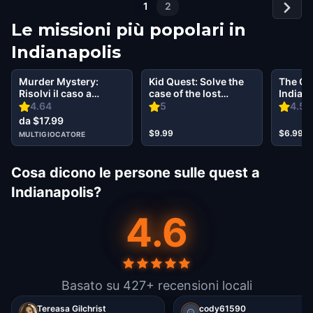
1
2
Le missioni più popolari in
Indianapolis
Murder Mystery:
Kid Quest: Solve the
The Oz
Risolvi il caso a
case of the lost
Indian
Downtown
senses in
4.64
5
4.57
Indianapolis
Indianapolis
da $17.99
$9.99
$6.99
MULTIGIOCATORE
Cosa dicono le persone sulle quest a
Indianapolis?
4.6
Basato su 427+ recensioni locali
Tereasa Gilchrist
cody61590