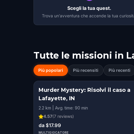
Scegli la tua quest.
Trova un'avventura che accende la tua curiosit
Tutte le missioni in
L
Più popolari
Più recensiti
Più recenti
Murder Mystery: Risolvi il caso a
Lafayette, IN
2.2 km | Avg. time: 90 min
4.57
(
7
reviews)
da $17.99
MULTIGIOCATORE