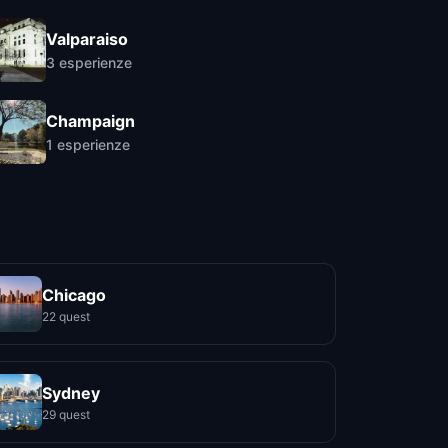
Valparaiso
3
esperienze
Champaign
1
esperienze
Chicago
22 quest
Sydney
29 quest