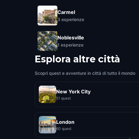
Carmel
3
esperienze
Noblesville
1
esperienze
Esplora altre città
Scopri quest e avventure in città di tutto il mondo
New York City
51 quest
London
60 quest