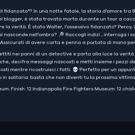
 il fidanzato"? In una notte fatale, la storia d'amore tra
vel blogger, è stata trovata morta durante un tour a cac
 la verità. È stato Walter, l’ossessivo fidanzato? Percy, 
 nasconde nell'ombra? 🔎 Raccogli indizi , interroga i s
 Assicurati di avere carta e penna a portata di mano pe
mettiti nei panni di un detective e porta alla luce la verità 
iche, decifra messaggi nascosti e metti insieme i pezzi d
ti mentre ricostruisci i fatti. 💀 Perfetto per un appunta
o in solitaria: basta che non diventi tu la prossima vittima
eum. Finish: 12 Indianapolis Fire Fighters Museum. 12 chal