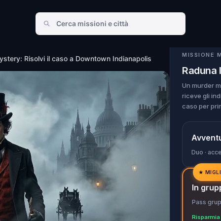
town Indianapolis
MISSIONE 
stery: Risolvi il caso a Downtown Indianapolis
Raduna 
Un murder my
riceve gli ind
caso per pri
Avventu
Duo · acce
★
MIGL
✓
In grup
✓
Pass grupp
✓
Risparmia 