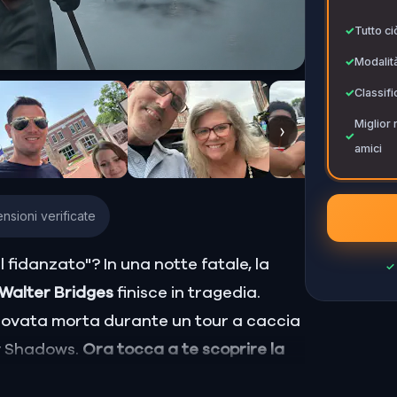
✓
✓
Tutto ci
✓
Modalità
✓
Classifi
Miglior 
›
✓
amici
nsioni verificate
il fidanzato"? In una notte fatale, la
✓
Walter Bridges
finisce in tragedia.
 trovata morta durante un tour a caccia
cy Shadows.
Ora tocca a te scoprire la