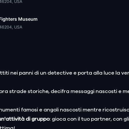
N 46204, USA
e Fighters Museum
N 46204, USA
ttiti nei panni di un detective e porta alla luce la ver
lora strade storiche, decifra messaggi nascosti e met
onumenti famosi e angoli nascosti mentre ricostruisci 
n'attività di gruppo
: gioca con il tuo partner, con gli
ittima!