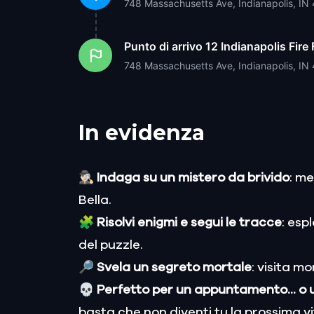
748 Massachusetts Ave, Indianapolis, I
Punto di arrivo
12 Indianapolis Fir
748 Massachusetts Ave, Indianapolis, I
In evidenza
🕵🏻‍♂️ Indaga su un mistero da brivido
: me
Bella.
🧩
Risolvi enigmi e segui le tracce
: esp
del puzzle.
🔎 Svela un segreto mortale
: visita m
💀 Perfetto per un appuntamento... o u
basta che non diventi tu la prossima v