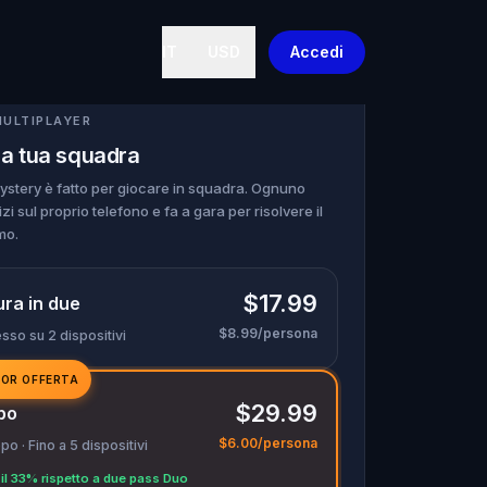
IT
USD
Accedi
MULTIPLAYER
la tua squadra
stery è fatto per giocare in squadra. Ognuno
izi sul proprio telefono e fa a gara per risolvere il
mo.
$17.99
ra in due
$8.99/persona
sso su 2 dispositivi
IOR OFFERTA
$29.99
po
$6.00/persona
o · Fino a 5 dispositivi
il 33% rispetto a due pass Duo