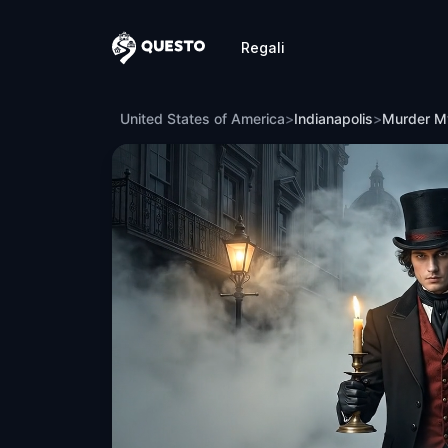
Regali
Questo
Murder Mystery: Risolvi il caso a Down
United States of America
>
Indianapolis
>
Murder My