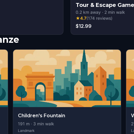
Tour & Escape Gam
0.2
km away
·
2
min walk
★
4.7
(
174
reviews
)
$12.99
nanze
Children's Fountain
W
191
m ·
3
min walk
2
Landmark
L