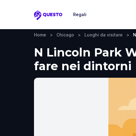
Regali
Questo
Home
>
Chicago
>
Luoghi da visitare
>
N
N Lincoln Park W,
fare nei dintorni