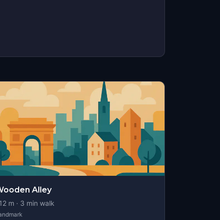
e
ooden Alley
12
m ·
3
min walk
andmark