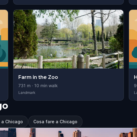
Farm in the Zoo
H
731
m ·
10
min walk
9
Landmark
L
go
e a Chicago
Cosa fare a Chicago