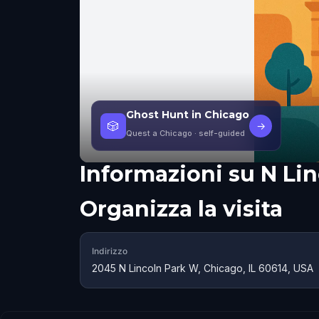
Ghost Hunt in Chicago
🎲
→
Quest a Chicago
· self-guided
Informazioni su
N Li
Organizza la visita
Indirizzo
2045 N Lincoln Park W, Chicago, IL 60614, USA