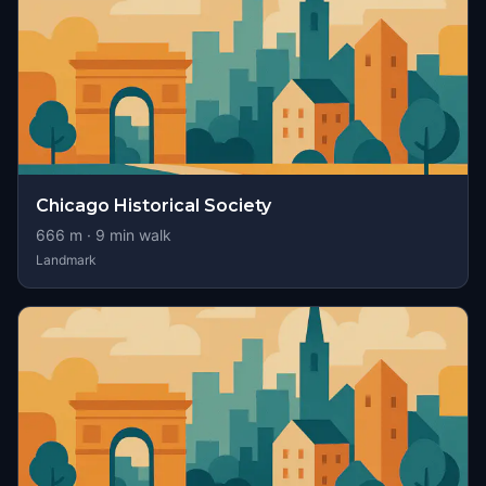
Chicago Historical Society
666
m ·
9
min walk
Landmark