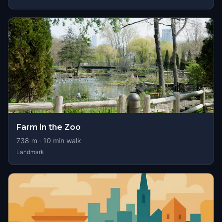
Farm in the Zoo
738
m ·
10
min walk
Landmark