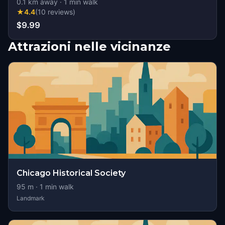
0.1
km away
·
1
min walk
★
4.4
(
10
reviews
)
$9.99
Attrazioni nelle vicinanze
Chicago Historical Society
95
m ·
1
min walk
Landmark