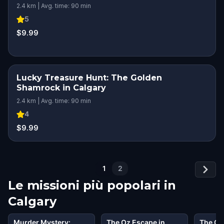
2.4 km | Avg. time: 90 min
5
$9.99
Lucky Treasure Hunt: The Golden
Shamrock in Calgary
2.4 km | Avg. time: 90 min
4
$9.99
1
2
Le missioni più popolari in
Calgary
Murder Mystery:
The Oz Escape in
The Oz