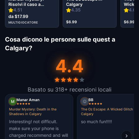
Risolvi il caso a
Calgary
Wicked 
Calgary
Calgar
4.51
4.35
4.69
da $17.99
$6.99
$6.99
MULTIGIOCATORE
Cosa dicono le persone sulle quest a
Calgary?
4.4
Basato su 318+ recensioni locali
Manar Aman
BB
Murder Mystery: Death in the
The Oz Escape: A Wicked Glitch in
Shadows in Calgary
Calgary
Interesting! not difficult.
so much fun!!!!!
make sure your phone is
charged recommend and will