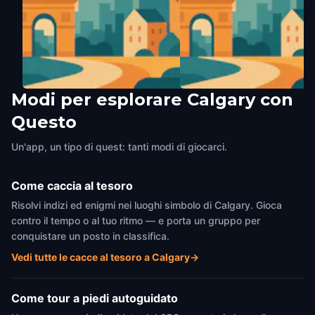
Modi per esplorare Calgary con
Mountie Statue at Fort Calgary
Jack Long Park
Questo
Calgary
,
Canada
Calgary
,
Canada
Un'app, un tipo di quest: tanti modi di giocarci.
Come caccia al tesoro
Risolvi indizi ed enigmi nei luoghi simbolo di Calgary. Gioca
contro il tempo o al tuo ritmo — e porta un gruppo per
conquistare un posto in classifica.
Vedi tutte le cacce al tesoro a Calgary
→
Come tour a piedi autoguidato