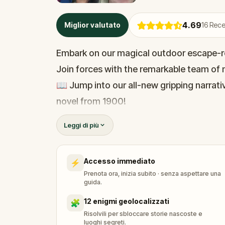
4.69
Miglior valutato
16
Recen
Embark on our magical outdoor escape-r
Join forces with the remarkable team of m
📖 Jump into our all-new gripping narrativ
novel from 1900!
🤔 Try to outsmart the witch by cracking 
Leggi di più
her challenges solo, facing off against t
Accesso immediato
⚡
🎵Enjoy original new songs, in the theme 
Prenota ora, inizia subito · senza aspettare una
available in the app and on-demand whe
guida.
🌈 Follow clues to uncover each new loca
12 enigmi geolocalizzati
🧩
around town in a whole new light.
Risolvili per sbloccare storie nascoste e
luoghi segreti.