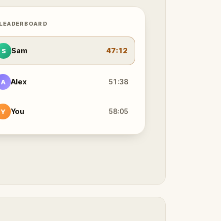
 LEADERBOARD
Sam
47:12
S
Alex
51:38
A
You
58:05
Y