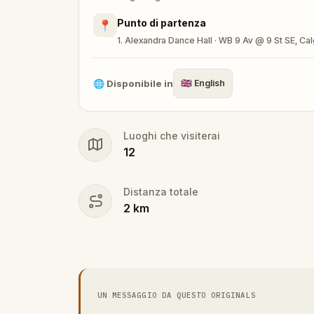
Punto di partenza
📍
🎁 Get rewarded with special gifts for y
1. Alexandra Dance Hall · WB 9 Av @ 9 St SE, C
🧙Participate in the costume contest by s
🌐
Disponibile in
🇬🇧
English
Luoghi che visiterai
Make sure you have your phone charged a
12
Tick-tock, time to escape!
Distanza totale
2
km
UN MESSAGGIO DA QUESTO ORIGINALS