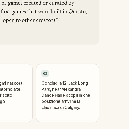
n of games created or curated by
 first games that were built in Questo,
l open to other creators.”
03
igmi nascosti
Concludi a 12. Jack Long
ntorno a te.
Park, near Alexandra
risolto
Dance Hall e scopri in che
ogo
posizione arrivi nella
classifica di Calgary.