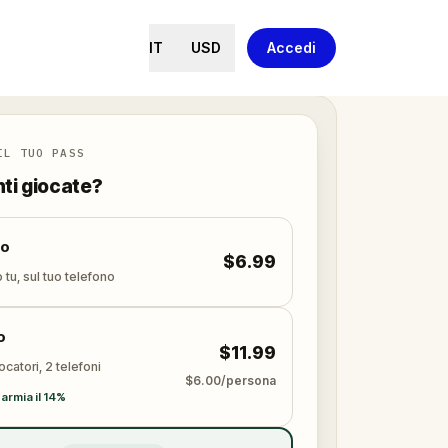
IT
USD
Accedi
IL TUO PASS
nti giocate?
lo
$6.99
 tu, sul tuo telefono
o
$11.99
ocatori, 2 telefoni
$6.00/persona
armia il 14%