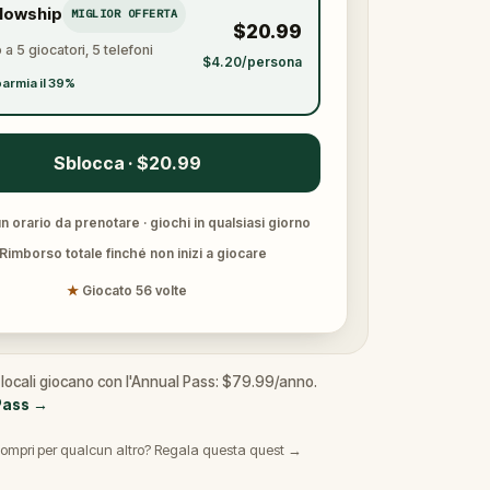
llowship
MIGLIOR OFFERTA
$20.99
 a 5 giocatori, 5 telefoni
$4.20/persona
armia il 39%
Sblocca · $20.99
 orario da prenotare · giochi in qualsiasi giorno
Rimborso totale finché non inizi a giocare
★
Giocato 56 volte
I locali giocano con l'Annual Pass: $79.99/anno.
Pass
→
ompri per qualcun altro? Regala questa quest →