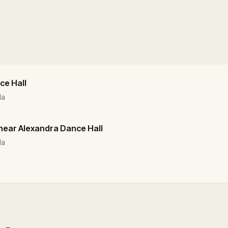
ce Hall
da
 near Alexandra Dance Hall
da