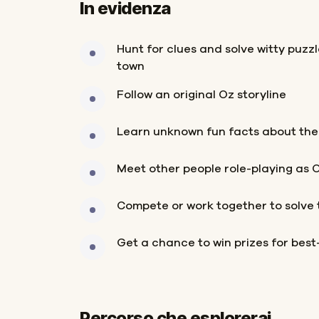
In evidenza
Hunt for clues and solve witty puzz
town
Follow an original Oz storyline
Learn unknown fun facts about the
Meet other people role-playing as 
Compete or work together to solve 
Get a chance to win prizes for bes
Percorso che esplorerai
Inizio
Fine