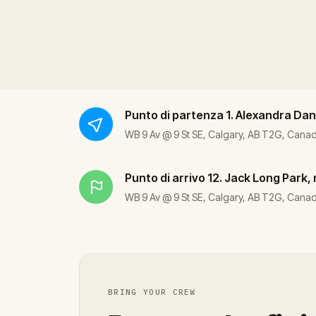
Punto di partenza
1. Alexandra Dan
WB 9 Av @ 9 St SE, Calgary, AB T2G, Cana
Punto di arrivo
12. Jack Long Park,
WB 9 Av @ 9 St SE, Calgary, AB T2G, Cana
BRING YOUR CREW