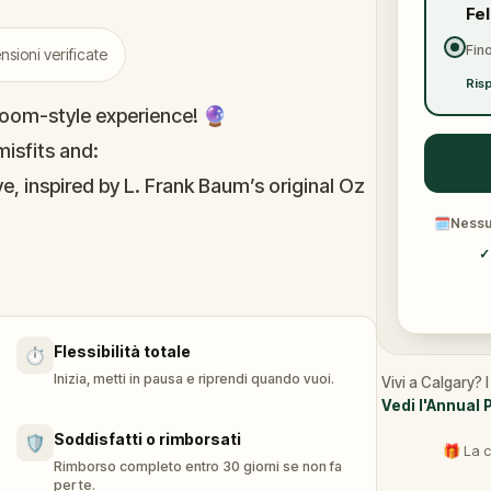
Fe
Fino
sioni verificate
Risp
oom-style experience! 🔮
isfits and:
e, inspired by L. Frank Baum’s original Oz
🗓
Nessun
immersive puzzles with friends, or tackle
✓
he leaderboard.
Flessibilità totale
⏱️
of Oz, specially created for this game,
Inizia, metti in pausa e riprendi quando vuoi.
Vivi a Calgary? 
n you get home.
Vedi l'Annual 
tion and discover (or rediscover) places
Soddisfatti o rimborsati
🛡️
🎁 La c
Rimborso completo entro 30 giorni se non fa
per te.