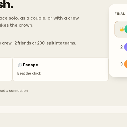
sh.
FINAL
ce solo, as a couple, or with a crew
takes the crown.
👑
 crew · 2 friends or 200, split into teams.
2
3
⏱
Escape
Beat the clock
need a connection.