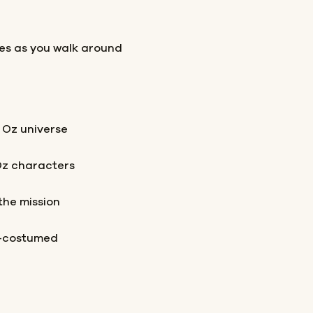
les as you walk around
 Oz universe
Oz characters
the mission
t-costumed