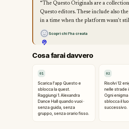
“The Questo Originals are a collectio
Questo editors. These include also the
in a time when the platform wasn't stil
Scopri chi l'ha creata
Cosa farai davvero
01
02
Scarica l'app Questo e
Risolvi 12 en
sblocca la quest.
nelle strade i
Raggiungi 1. Alexandra
Ogni enigma 
Dance Hall quando vuoi ·
sblocca il lu
senza guida, senza
successivo.
gruppo, senza orario fisso.