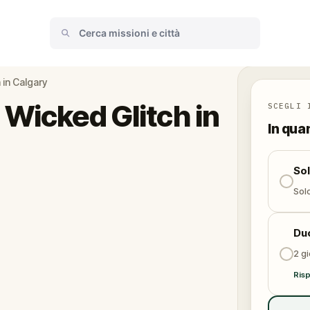
 in Calgary
 Wicked Glitch in
SCEGLI 
In qua
So
Solo
Du
2 gi
Risp