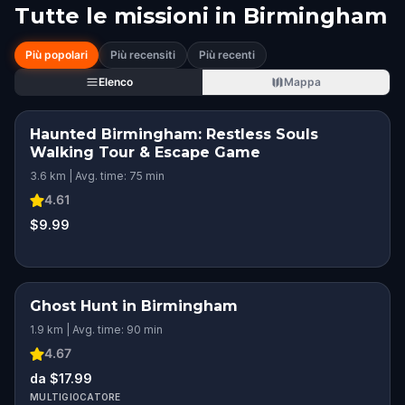
Tutte le missioni in
Birmingham
Più popolari
Più recensiti
Più recenti
Elenco
Mappa
Haunted Birmingham: Restless Souls
Walking Tour & Escape Game
3.6 km | Avg. time: 75 min
4.61
$9.99
Ghost Hunt in Birmingham
1.9 km | Avg. time: 90 min
4.67
da $17.99
MULTIGIOCATORE