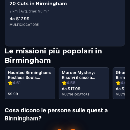
20 Cuts in Birmingham
2 km | Avg. time: 90 min
da $17.99
MULTIGIOCATORE
Le missioni più popolari in
Birmingham
Haunted Birmingham:
Murder Mystery:
Ghost 
Restless Souls
Risolvi il caso a
Birmi
Walking Tour &
Birmingham
4.61
4.56
4.67
Escape Game
da $17.99
da $17
$9.99
MULTIGIOCATORE
MULTIGI
Cosa dicono le persone sulle quest a
Birmingham?