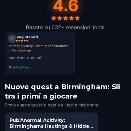
4.6
Basato su 632+ recensioni locali
Sally Stallard
Murder Mystery: Death in the Shadows
in Birmingham
excellent day out!
Verified Player
Nuove quest a Birmingham: Sii
tra i primi a giocare
Prova queste quest in beta e aiutaci a migliorarle.
Pub'Anormal Acitivity:
HIDDEN HISTORY
Birminghams Hautings & Hidden
SQUAD CHALLENGE