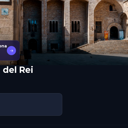
lona
→
 del Rei