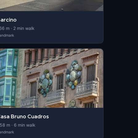
arcino
66
m ·
2
min walk
andmark
asa Bruno Cuadros
58
m ·
6
min walk
andmark