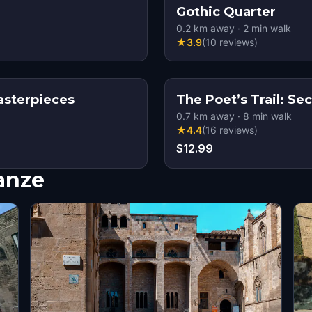
Gothic Quarter
0.2
km away
·
2
min walk
★
3.9
(
10
reviews
)
Masterpieces
The Poet’s Trail: Se
0.7
km away
·
8
min walk
★
4.4
(
16
reviews
)
$12.99
nanze