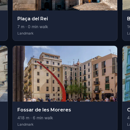
Plaça del Rei
B
7
m ·
0
min walk
1
Landmark
L
Fossar de les Moreres
C
418
m ·
6
min walk
4
Landmark
L