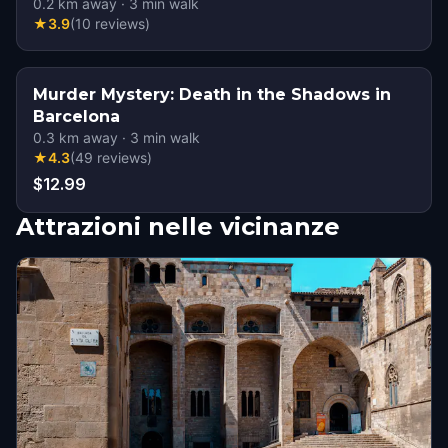
0.2
km away
·
3
min walk
★
3.9
(
10
reviews
)
Murder Mystery: Death in the Shadows in
Barcelona
0.3
km away
·
3
min walk
★
4.3
(
49
reviews
)
$12.99
Attrazioni nelle vicinanze