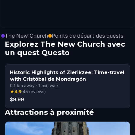
The New Church
Points de départ des quests
Explorez The New Church avec
un quest Questo
Historic Highlights of Zierikzee: Time-travel
with Cristóbal de Mondragón
0.1
km away
·
1
min walk
★
4.6
(
45
reviews
)
$9.99
Attractions à proximité