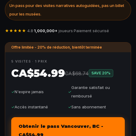
Un pass pour des visites narratives autoguidées, pas un billet
pour les musées.
★★★★★
4.8
·
1,000,000+
joueurs
·
Paiement sécurisé
Offre limitée - 20% de réduction, bientôt terminée
5 VISITES · 1 PRIX
CA$54.99
CA$68.74
SAVE
20
%
Garantie satisfait ou
✓
N'expire jamais
✓
remboursé
✓
Accès instantané
✓
Sans abonnement
Obtenir le pass Vancouver, BC -
CA$54.99