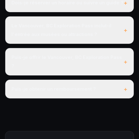
+
Dois-je réserver un horaire ou suivre un guide ?
Le Vancouver, BC Exploration Pass inclut-il
+
l'entrée aux musées ou attractions ?
Puis-je offrir le Vancouver, BC Exploration Pass
+
?
+
Puis-je obtenir un remboursement ?