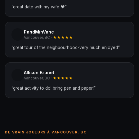
“
great date with my wife ❤️
”
PandMinVanc
Vancouver, BC ·
★★★★★
“
great tour of the neighbourhood-very much enjoyed
”
Allison Brunet
Vancouver, BC ·
★★★★★
“
great activity to do! bring pen and paper!
”
DE VRAIS JOUEURS À VANCOUVER, BC