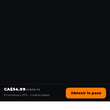
CA$54.99
CA$68.74
Obtenir le pass
Économisez 20% ·
n'expire jamais