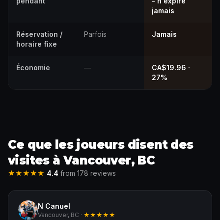
pendant
- n'expire
jamais
Réservation /
Parfois
Jamais
horaire fixe
Économie
—
CA$19.96 ·
27%
Ce que les joueurs disent des
visites à Vancouver, BC
★★★★★
4.4
from 178 reviews
N Canuel
Vancouver, BC ·
★★★★★