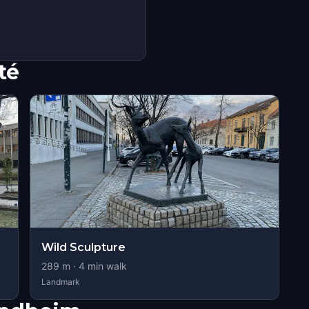
té
Wild Sculpture
289
m ·
4
min walk
Landmark