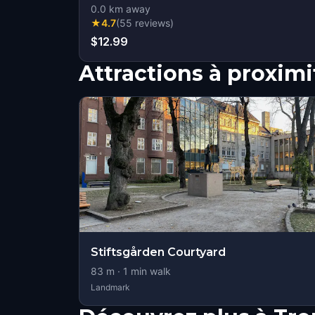
0.0
km away
★
4.7
(
55
reviews
)
$12.99
Attractions à proximi
Stiftsgården Courtyard
83
m ·
1
min walk
Landmark