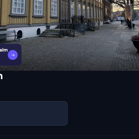
alm
→
n