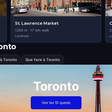
St. Lawrence Market
C
1294
m ·
17
min walk
2
Landmark
L
onto
r à Toronto
Que faire à Toronto
Toronto
Voir les 10 quests