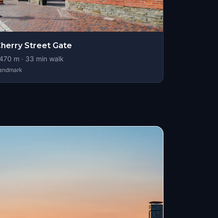
herry Street Gate
470
m ·
33
min walk
andmark