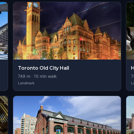
Toronto Old City Hall
H
749
m ·
10
min walk
7
Landmark
L