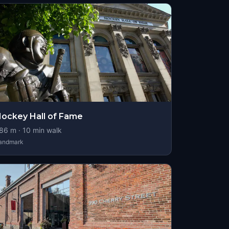
ockey Hall of Fame
86
m ·
10
min walk
andmark