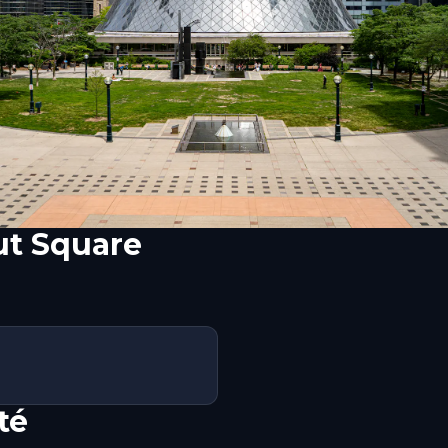
ut Square
té