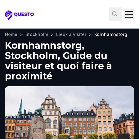
Questo
Home
>
Stockholm
>
Lieux à visiter
>
Kornhamnstorg
Kornhamnstorg,
Stockholm, Guide du
visiteur et quoi faire à
proximité