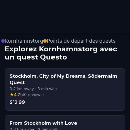
Kornhamnstorg
Points de départ des quests
Explorez Kornhamnstorg avec
un quest Questo
Stockholm, City of My Dreams. Södermalm
Quest
0.2
km away
·
3
min walk
★
4.7
(
40
reviews
)
$12.99
From Stockholm with Love
0.3
km away
·
3
min walk