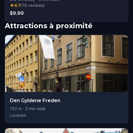
★
4.7
(
78
reviews
)
$9.99
Attractions à proximité
Den Gyldene Freden
152
m ·
2
min walk
Landmark