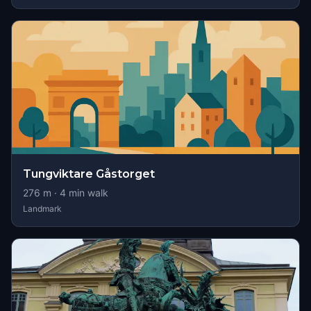
Tungviktare Gåstorget
276
m ·
4
min walk
Landmark