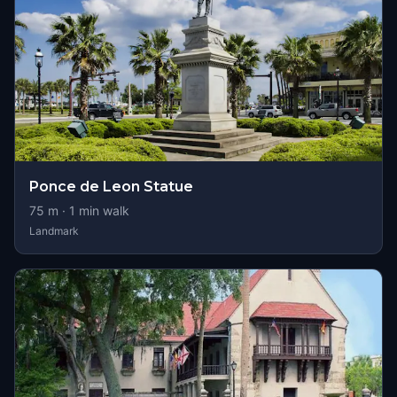
Ponce de Leon Statue
75
m ·
1
min walk
Landmark