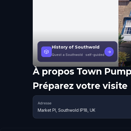
History of Southwold
🎲
→
Quest a Southwold
· self-guided
À propos
Town Pum
Préparez votre visite
Adresse
Market Pl, Southwold IP18, UK