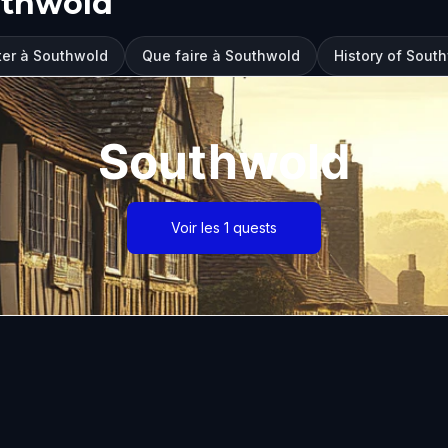
uthwold
iter à Southwold
Que faire à Southwold
History of Sout
Southwold
Voir les 1 quests