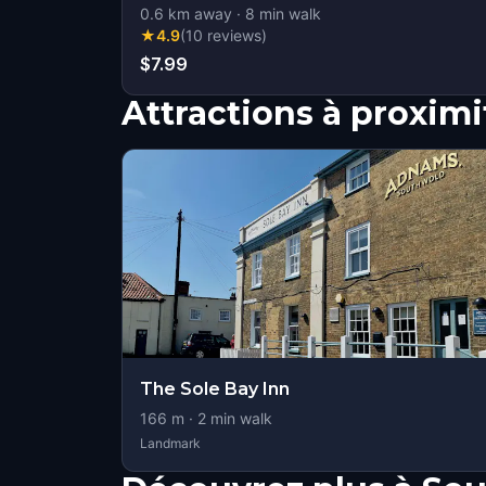
0.6
km away
·
8
min walk
★
4.9
(
10
reviews
)
$7.99
Attractions à proximi
The Sole Bay Inn
166
m ·
2
min walk
Landmark