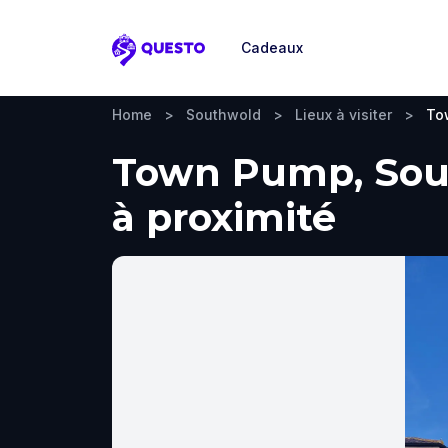
Cadeaux
Questo
Home
>
Southwold
>
Lieux à visiter
>
To
Town Pump, South
à proximité