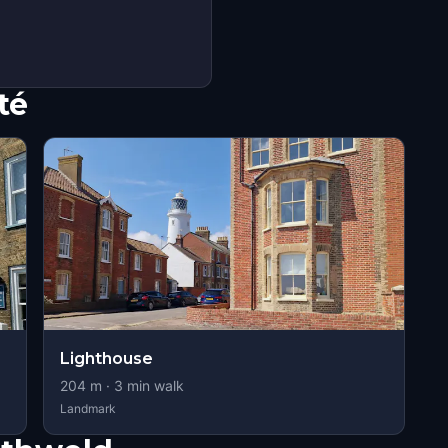
té
Lighthouse
204
m ·
3
min walk
Landmark