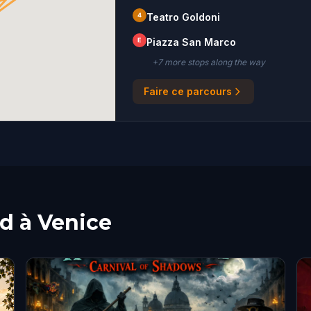
4
Teatro Goldoni
E
Piazza San Marco
+
7
more stop
s
along the way
Faire ce parcours
ed à Venice