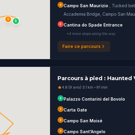
4
Campo San Maurizio
,
Tucked bet
Accademia Bridge, Campo San Mauriz
1
S
E
Cantina do Spade Entrance
+
4
more stop
s
along the way
Faire ce parcours
Parcours à pied : Haunted 
4.8 (9 avis)
·
3.1
km
·
~
91
min
S
Palazzo Contarini del Bovolo
1
Carta Gate
2
Campo San Moisè
3
Campo Sant'Angelo