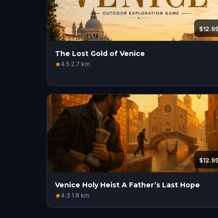
$12.9
The Lost Gold of Venice
4.5
·
2.7
km
$12.9
Venice Holy Heist A Father’s Last Hope
4.3
·
1.8
km