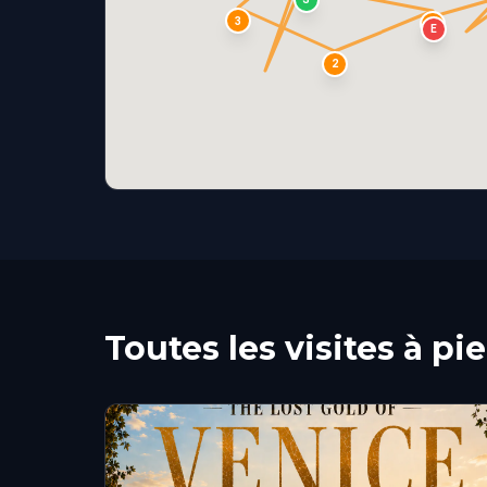
3
1
E
2
Toutes les visites à pi