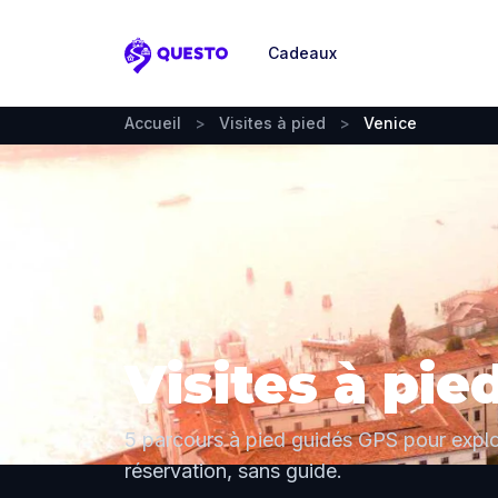
Cadeaux
Questo
Accueil
>
Visites à pied
>
Venice
Visites à pi
5 parcours à pied guidés GPS pour explo
réservation, sans guide.