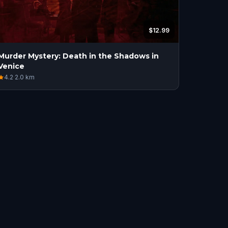
$12.99
Murder Mystery: Death in the Shadows in
Venice
4.2
·
2.0
km