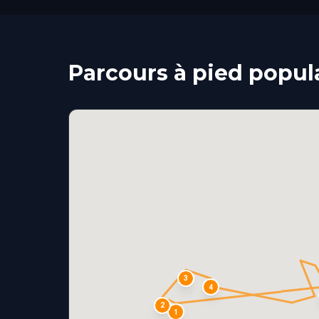
Parcours à pied popul
3
4
2
1