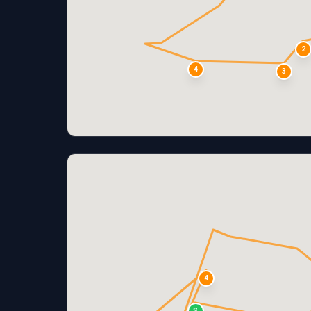
2
4
3
4
S