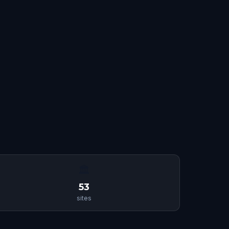
🏛
53
sites