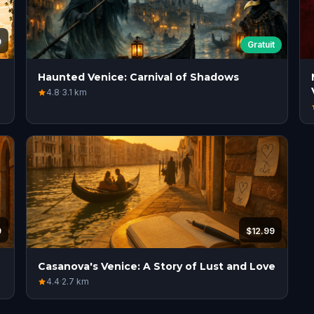
9
Gratuit
Haunted Venice: Carnival of Shadows
4.8
·
3.1
km
9
$12.99
Casanova's Venice: A Story of Lust and Love
4.4
·
2.7
km