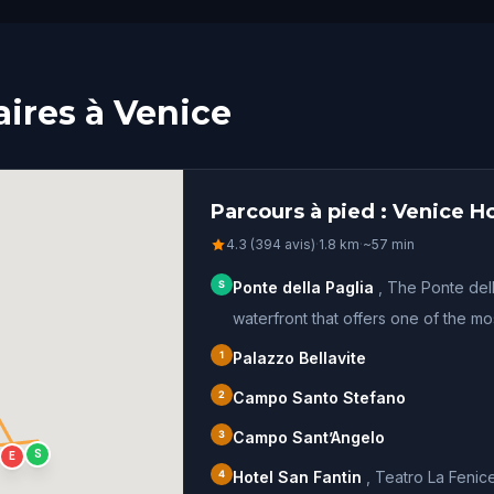
aires à Venice
Parcours à pied : Venice Ho
4.3 (394 avis)
·
1.8
km
·
~
57
min
S
Ponte della Paglia
,
The Ponte dell
waterfront that offers one of the most
1
Palazzo Bellavite
2
Campo Santo Stefano
3
Campo Sant’Angelo
S
E
4
Hotel San Fantin
,
Teatro La Fenice