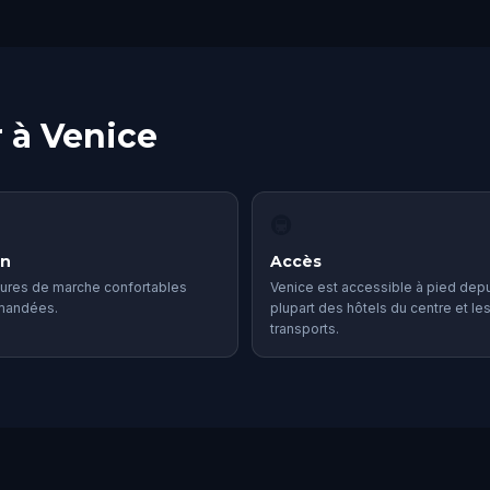
 à Venice
🚇
in
Accès
ures de marche confortables
Venice est accessible à pied depu
mandées.
plupart des hôtels du centre et le
transports.