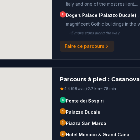
Italy and one of the most resilient....
E
Doge’s Palace (Palazzo Ducale)
,
magnificent Gothic buildings in the w
+
5
more stop
s
along the way
Faire ce parcours
Parcours à pied : Casanova
4.4 (98 avis)
·
2.7
km
·
~
78
min
S
Ponte dei Sospiri
1
Palazzo Ducale
2
Piazza San Marco
3
Hotel Monaco & Grand Canal