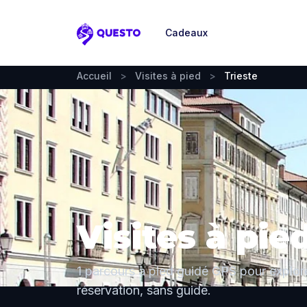
Cadeaux
Questo
Accueil
>
Visites à pied
>
Trieste
Visites à pi
1 parcours à pied guidé GPS pour explore
réservation, sans guide.