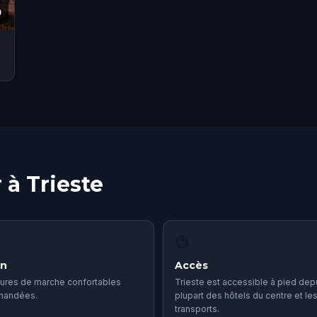
9
 à Trieste
🚇
in
Accès
ures de marche confortables
Trieste est accessible à pied depu
mandées.
plupart des hôtels du centre et le
transports.