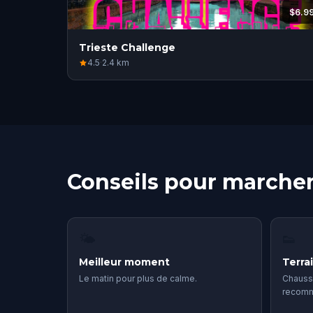
$6.9
Trieste Challenge
4.5
·
2.4
km
Conseils pour marcher
🌤
👟
Meilleur moment
Terra
Le matin pour plus de calme.
Chauss
recom