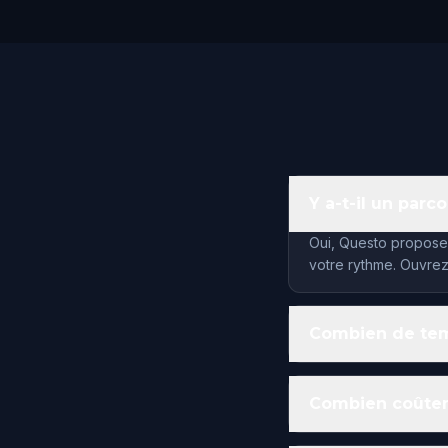
Y a-t-il un parc
Oui, Questo propose 1
votre rythme. Ouvrez
Combien de temp
Combien coûtent