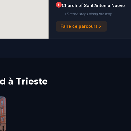
E
Church of Sant'Antonio Nuovo
+
5
more stop
s
along the way
Faire ce parcours
ed à Trieste