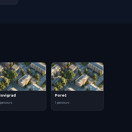
ovigrad
Poreč
 parcours
1 parcours