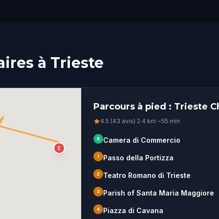
ires à Trieste
Parcours à pied : Trieste 
4.5 (43 avis)
·
2.4
km
·
~
55
min
S
Camera di Commercio
E
1
Passo della Portizza
2
Teatro Romano di Trieste
3
Parish of Santa Maria Maggiore
4
Piazza di Cavana