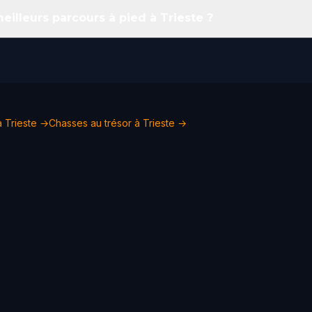
eilleurs parcours à pied à Trieste ?
 à Trieste →
Chasses au trésor à Trieste →