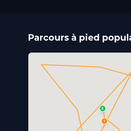
Parcours à pied popula
S
1