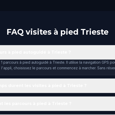
FAQ visites à pied Trieste
ours à pied autoguidé à Trieste ?
 parcours à pied autoguidé à Trieste. Il utilise la navigation GPS p
 l'appli, choisissez le parcours et commencez à marcher. Sans réser
s durent les visites à pied à Trieste ?
 les parcours à pied à Trieste ?