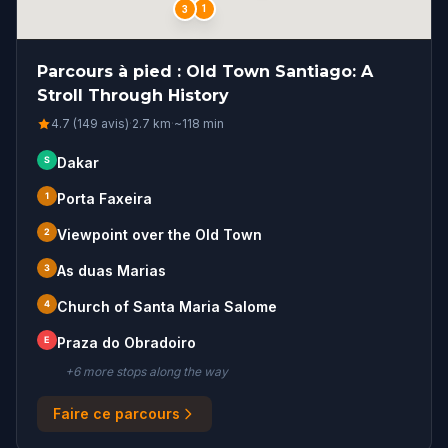
1
3
Parcours à pied : Old Town Santiago: A
Stroll Through History
4.7 (149 avis)
·
2.7
km
·
~
118
min
S
Dakar
1
Porta Faxeira
2
Viewpoint over the Old Town
3
As duas Marias
4
Church of Santa Maria Salome
E
Praza do Obradoiro
+
6
more stop
s
along the way
Faire ce parcours