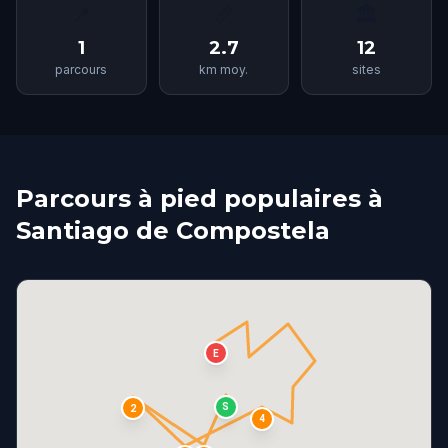
📍
📏
🏛
1
2.7
12
parcours
km moy.
sites
Parcours à pied populaires à
Santiago de Compostela
E
S
2
4