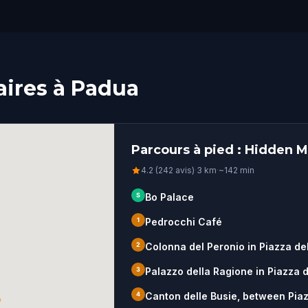
aires à Padua
Parcours à pied : Hidden 
4.2 (242 avis)
·
3
km
·
~
142
min
S
Bo Palace
1
Pedrocchi Café
2
Colonna del Peronio in Piazza del
3
Palazzo della Ragione in Piazza d
4
Canton delle Busie, between Piaz