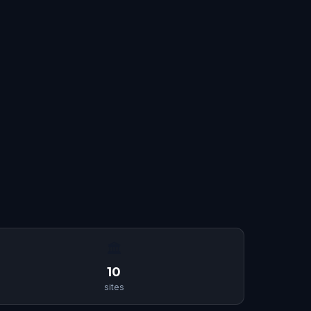
🏛
10
sites