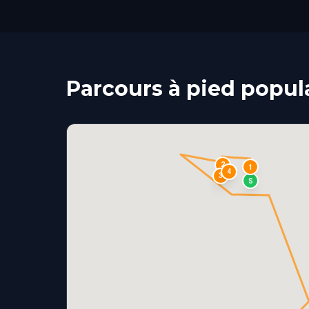
Parcours à pied popul
2
1
4
3
S