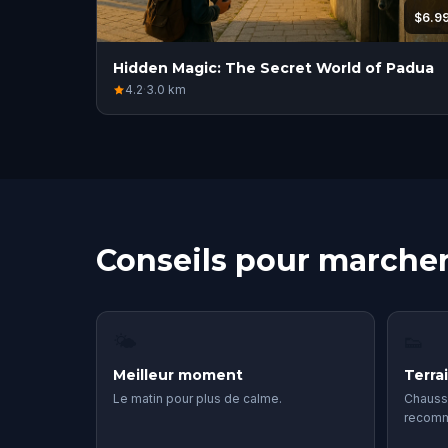
$6.9
Hidden Magic: The Secret World of Padua
4.2
·
3.0
km
Conseils pour marche
🌤
👟
Meilleur moment
Terra
Le matin pour plus de calme.
Chauss
recom