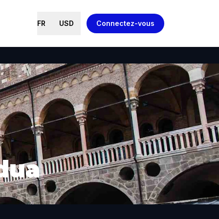
FR
USD
Connectez-vous
adua