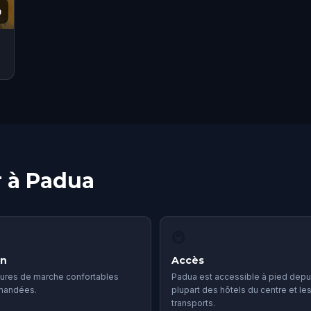
9
r à Padua
🚇
in
Accès
ures de marche confortables
Padua est accessible à pied depui
mandées.
plupart des hôtels du centre et le
transports.