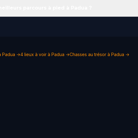
meilleurs parcours à pied à Padua ?
 à Padua →
4 lieux à voir à Padua →
Chasses au trésor à Padua →