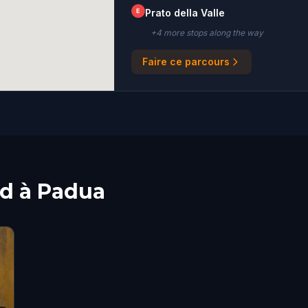
E
Prato della Valle
+
4
more stop
s
along the way
Faire ce parcours
ed à Padua