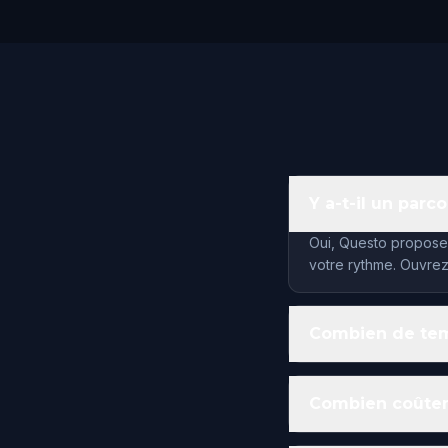
Y a-t-il un parc
Oui, Questo propose 
votre rythme. Ouvrez
Combien de temp
Combien coûtent