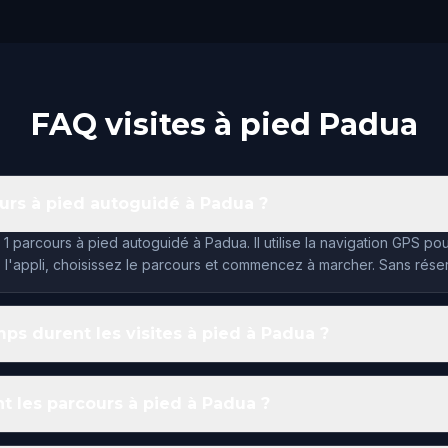
FAQ visites à pied Padua
ours à pied autoguidé à Padua ?
1 parcours à pied autoguidé à Padua. Il utilise la navigation GPS po
 l'appli, choisissez le parcours et commencez à marcher. Sans réser
s durent les visites à pied à Padua ?
 les parcours à pied à Padua ?