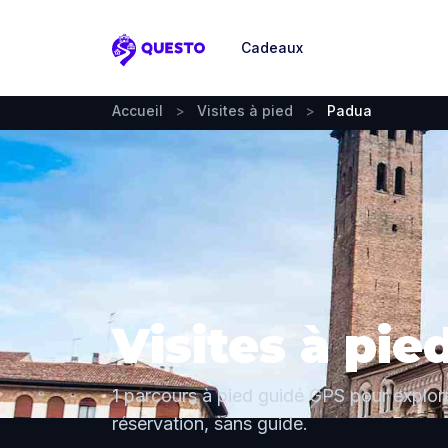
Cadeaux
Questo
Accueil
>
Visites à pied
>
Padua
Visites à pi
1 parcours à pied guidé GPS pour explor
réservation, sans guide.