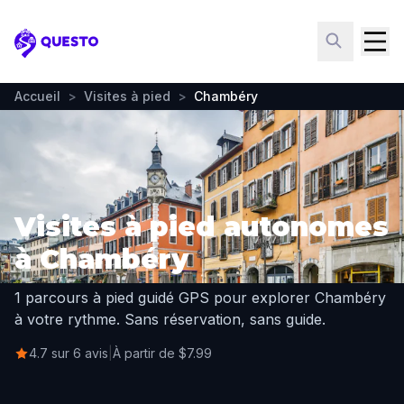
Questo
Accueil
>
Visites à pied
>
Chambéry
Visites à pied autonomes
à Chambéry
1 parcours à pied guidé GPS pour explorer Chambéry
à votre rythme. Sans réservation, sans guide.
4.7 sur 6 avis
|
À partir de $7.99