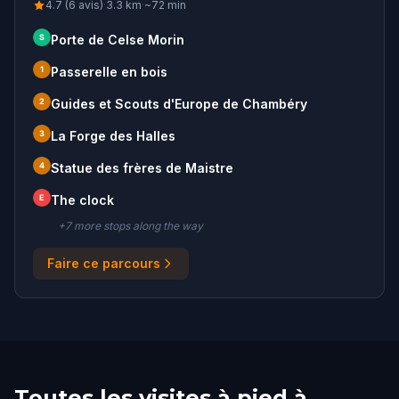
4.7 (6 avis)
·
3.3
km
·
~
72
min
S
Porte de Celse Morin
1
Passerelle en bois
2
Guides et Scouts d'Europe de Chambéry
3
La Forge des Halles
4
Statue des frères de Maistre
E
The clock
+
7
more stop
s
along the way
Faire ce parcours
Toutes les visites à pied à