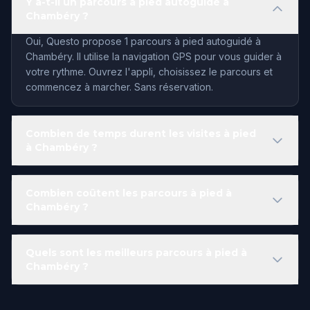
Y a-t-il un parcours à pied autoguidé à
Chambéry ?
Oui, Questo propose 1 parcours à pied autoguidé à
Chambéry. Il utilise la navigation GPS pour vous guider à
votre rythme. Ouvrez l'appli, choisissez le parcours et
commencez à marcher. Sans réservation.
Combien de temps durent les visites à pied
à Chambéry ?
Combien coûtent les parcours à pied à
Chambéry ?
Quels sont les meilleurs parcours à pied à
Chambéry ?