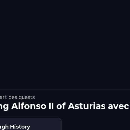
art des quests
ng Alfonso II of Asturias ave
ugh History