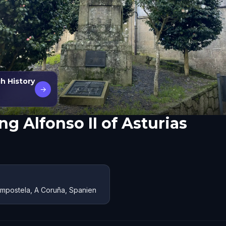
h History
→
ng Alfonso II of Asturias
ompostela, A Coruña, Spanien