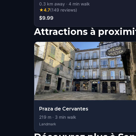
0.3
km away
·
4
min walk
★
4.7
(
149
reviews
)
$9.99
Attractions à proximi
Praza de Cervantes
219
m ·
3
min walk
Landmark