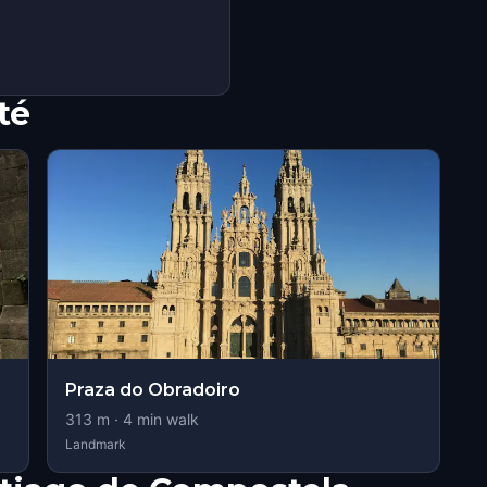
té
Praza do Obradoiro
313
m ·
4
min walk
Landmark