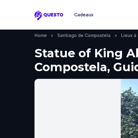
Cadeaux
Questo
Home
>
Santiago de Compostela
>
Lieux à 
Statue of King Al
Compostela, Guide