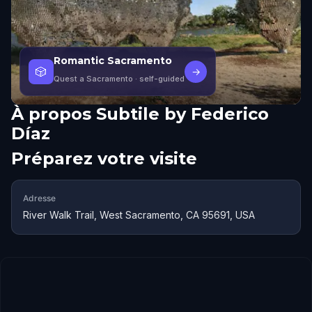
Romantic Sacramento
🎲
→
Quest a Sacramento
· self-guided
À propos
Subtile by Federico
Díaz
Préparez votre visite
Adresse
River Walk Trail, West Sacramento, CA 95691, USA