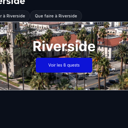
erside
er à Riverside
Que faire à Riverside
Riverside
Voir les 8 quests