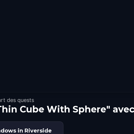
rt des quests
"Thin Cube With Sphere" ave
adows in Riverside