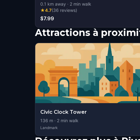
0.1
km away
·
2
min walk
★
4.7
(
36
reviews
)
$7.99
Attractions à proximi
Civic Clock Tower
136
m ·
2
min walk
Landmark