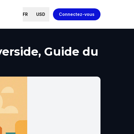
FR
USD
Connectez-vous
verside, Guide du