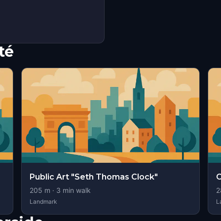
té
Public Art "Seth Thomas Clock"
C
205
m ·
3
min walk
2
Landmark
L