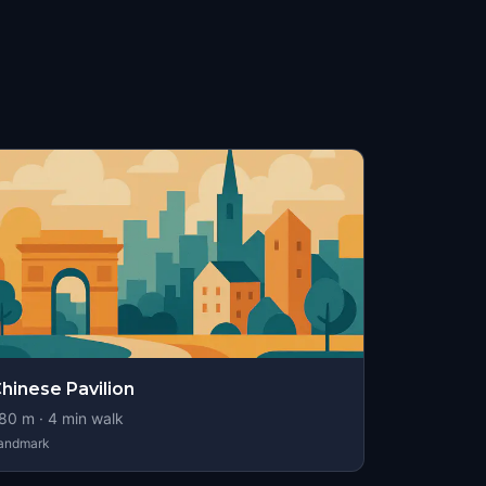
hinese Pavilion
80
m ·
4
min walk
andmark