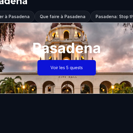
sadena
iter à Pasadena
Que faire à Pasadena
Pasadena: Stop t
Pasadena
Voir les 5 quests