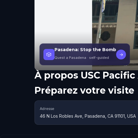
Pasadena: Stop the Bomb
🎲
→
Quest a Pasadena
· self-guided
À propos
USC Pacifi
Préparez votre visite
Adresse
46 N Los Robles Ave, Pasadena, CA 91101, USA