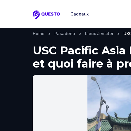
Cadeaux
Questo
Home
>
Pasadena
>
Lieux à visiter
>
USC
USC Pacific Asia
et quoi faire à p